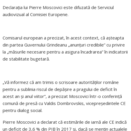
Declaraţia lui Pierre Moscovici este difuzată de Serviciul
audiovizual al Comisiei Europene.
Comisarul european a precizat, în acest context, că aşteapta
din partea Guvernului Grindeanu „anunţuri credibile” cu privire
la „măsurile necesare pentru a asigura încadrarea” în indicatorii
de stabilitate bugetară.
„Vă informez că am trimis o scrisoare autorităţilor române
pentru a sublinia riscul de depăşire a pragului de deficit în
acest an şi anul viitor”, a precizat Moscovici într-o conferinţă
comună de presă cu Valdis Dombrovskis, vicepreşedintele CE
pentru dialog social.
Pierre Moscovici a declarat că estimările de iarnă ale CE indică
un deficit de 3,6 % din PIB în 2017 şi, dacă se menţin actualele