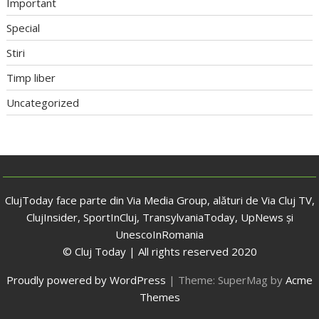
Important
Special
Stiri
Timp liber
Uncategorized
ClujToday face parte din Via Media Group, alături de Via Cluj TV,
ClujInsider, SportInCluj, TransylvaniaToday, UpNews și
UnescoInRomania
© Cluj Today | All rights reserved 2020
Proudly powered by WordPress
|
Theme: SuperMag by
Acme
Themes