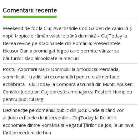
Comentarii recente
Weekend de foc la Cluj: Avertizările Cod Galben de caniculă și
nopți tropicale rămân valabile până duminică - ClujToday
la
Berea revine pe stadioanele din România: Președintele
Nicușor Dan a promulgat legea care permite vânzarea
băuturilor slab alcoolizate la meciuri
Postul Adormirii Maicii Domnului la ortodocși: Perioada,
semnificații, tradiții și recomandări pentru o alimentație
echilibrată - ClujToday
la
Comoară ascunsă din Munții Apuseni:
Consiliul Județean Cluj dorește amenajarea Peșterii Humpleu
pentru publicul larg
Dezinsecție pe domeniul public din Jucu: Unde și când vor
acționa echipele de intervenție - ClujToday
la
Relațiile
economice dintre România și Regatul Țărilor de Jos, la un nivel
fără precedent de bun