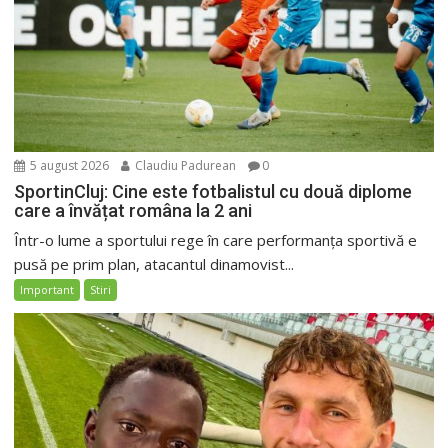
5 august 2026
Claudiu Padurean
0
SportinCluj: Cine este fotbalistul cu două diplome
care a învățat româna la 2 ani
Într-o lume a sportului rege în care performanța sportivă e
pusă pe prim plan, atacantul dinamovist...
Important
Stiri