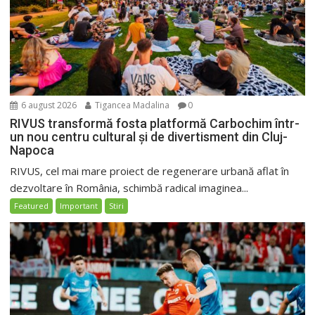
6 august 2026
Tigancea Madalina
0
RIVUS transformă fosta platformă Carbochim într-
un nou centru cultural și de divertisment din Cluj-
Napoca
RIVUS, cel mai mare proiect de regenerare urbană aflat în
dezvoltare în România, schimbă radical imaginea...
Featured
Important
Stiri