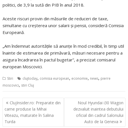
politici, de 3,9 la sută din PIB în anul 2018.
Aceste riscuri provin din măsurile de reduceri de taxe,
simultane cu creşterea unor salarii şi pensii, consideră Comisia
Europeană.
„Am îndemnat autorităţile să anunţe în mod credibil, în timp util
înainte de estimarea de primăvară, măsuri necesare pentru a
asigura încadrarea în pactul bugetar”, a precizat comisarul
european Moscovici.
,
,
,
,
Stiri
clujtoday
comisia european
economie
news
pierre
,
moscovici
stiri Cluj
Navigare
ClujInsider.ro: Preparate din
Noul Hyundai i30 Wagon
în
carne produse la Mihai
dezvaluit inaintea debutului
articole
Viteazu, maturate în Salina
oficial din cadrul Salonului
Turda
Auto de la Geneva