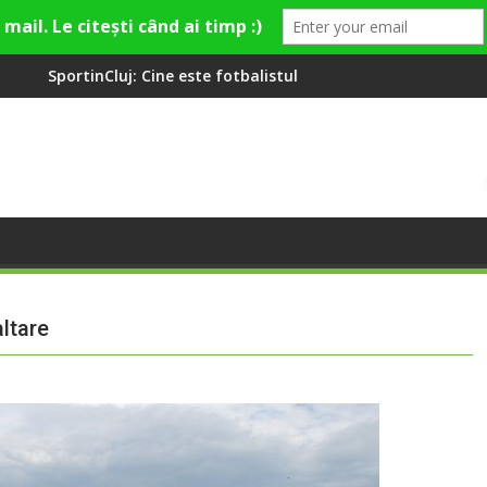
ste fotbalistul cu două diplome care a învățat româna la 2 ani
Compania de Apă Someș, cam
ltare