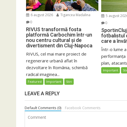
6 august 2026
Tigancea Madalina
5 august 202
0
0
RIVUS transformă fosta
SportinCluj
platformă Carbochim într-un
fotbalistul
nou centru cultural și de
care a învă
divertisment din Cluj-Napoca
Într-o lume a
RIVUS, cel mai mare proiect de
performanța 
regenerare urbană aflat în
plan, atacantu
dezvoltare în România, schimbă
Important
Sti
radical imaginea...
Featured
Important
Stiri
LEAVE A REPLY
Default Comments (0)
Facebook Comments