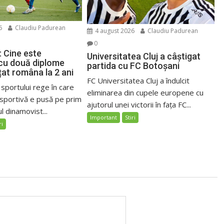
6
Claudiu Padurean
4 august 2026
Claudiu Padurean
0
: Cine este
Universitatea Cluj a câștigat
 cu două diplome
partida cu FC Botoșani
țat româna la 2 ani
FC Universitatea Cluj a îndulcit
 sportului rege în care
eliminarea din cupele europene cu
sportivă e pusă pe prim
ajutorul unei victorii în fața FC...
l dinamovist...
Important
Stiri
ri