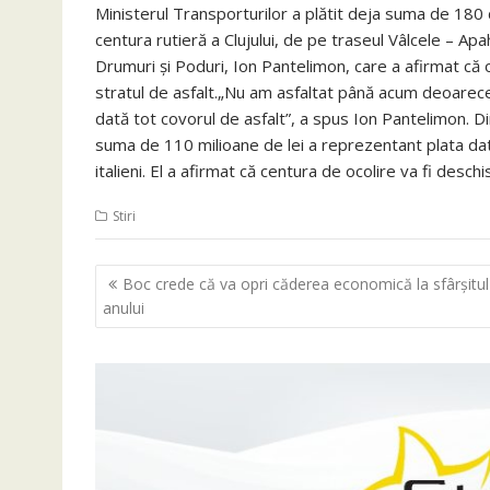
Ministerul Transporturilor a plătit deja suma de 180 d
centura rutieră a Clujului, de pe traseul Vâlcele – Apa
Drumuri şi Poduri, Ion Pantelimon, care a afirmat că 
stratul de asfalt.„Nu am asfaltat până acum deoarec
dată tot covorul de asfalt”, a spus Ion Pantelimon. D
suma de 110 milioane de lei a reprezentant plata dat
italieni. El a afirmat că centura de ocolire va fi deschi
Stiri
Navigare
Boc crede că va opri căderea economică la sfârşitul
în
anului
articole