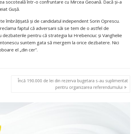
a socoteală într-o confruntare cu Mircea Geoană. Dacă şi-a
heiat Guşă.
este îmbrăţişată şi de candidatul independent Sorin Oprescu.
 reclama faptul că adversarii săi se tem de o astfel de
 dezbaterile pentru că strategia lui Hrebenciuc şi Vanghelie
n Antonescu suntem gata să mergem la orice dezbatere. Nici
boare el „din cer”.
Încă 190.000 de lei din rezerva bugetara s-au suplimentat
pentru organizarea referendumului