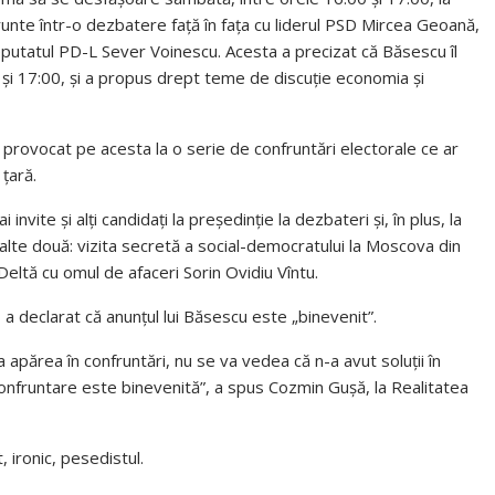
unte într-o dezbatere faţă în faţa cu liderul PSD Mircea Geoană,
deputatul PD-L Sever Voinescu. Acesta a precizat că Băsescu îl
 şi 17:00, şi a propus drept teme de discuţie economia şi
provocat pe acesta la o serie de confruntări electorale ce ar
ţară.
vite şi alţi candidaţi la preşedinţie la dezbateri şi, în plus, la
lte două: vizita secretă a social-democratului la Moscova din
în Deltă cu omul de afaceri Sorin Ovidiu Vîntu.
 a declarat că anunţul lui Băsescu este „binevenit”.
apărea în confruntări, nu se va vedea că n-a avut soluţii în
e confruntare este binevenită”, a spus Cozmin Guşă, la Realitatea
, ironic, pesedistul.