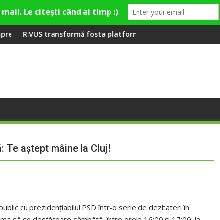
emieră la Fashion Village
ormă fosta platformă Carbochim într-un nou centru cultural și 
Când luna devine o în
 Te aştept mâine la Cluj!
public cu prezidenţiabilul PSD într-o serie de dezbateri în
rma să se desfăşoare sâmbătă, între orele 16:00 şi 17:00, la