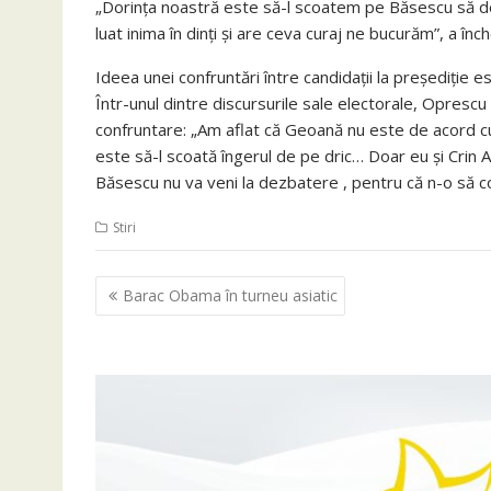
„Dorinţa noastră este să-l scoatem pe Băsescu să de
luat inima în dinţi şi are ceva curaj ne bucurăm”, a înc
Ideea unei confruntări între candidaţii la preşediţie 
Într-unul dintre discursurile sale electorale, Oprescu
confruntare: „Am aflat că Geoană nu este de acord cu
este să-l scoată îngerul de pe dric… Doar eu şi Cri
Băsescu nu va veni la dezbatere , pentru că n-o să co
Stiri
Navigare
Barac Obama în turneu asiatic
în
articole