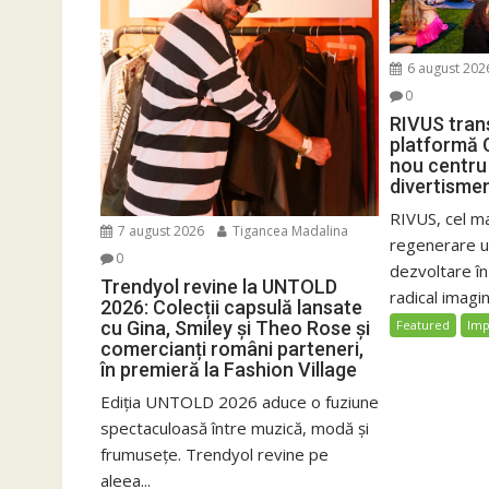
6 august 202
0
RIVUS tran
platformă 
nou centru 
divertisme
RIVUS, cel m
7 august 2026
Tigancea Madalina
regenerare ur
0
dezvoltare î
Trendyol revine la UNTOLD
radical imagin
2026: Colecții capsulă lansate
cu Gina, Smiley și Theo Rose și
Featured
Imp
comercianți români parteneri,
în premieră la Fashion Village
Ediția UNTOLD 2026 aduce o fuziune
spectaculoasă între muzică, modă și
frumusețe. Trendyol revine pe
aleea...