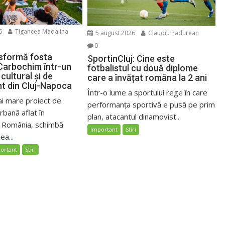
6
Tigancea Madalina
5 august 2026
Claudiu Padurean
0
sformă fosta
SportinCluj: Cine este
Carbochim într-un
fotbalistul cu două diplome
cultural și de
care a învățat româna la 2 ani
nt din Cluj-Napoca
Într-o lume a sportului rege în care
ai mare proiect de
performanța sportivă e pusă pe prim
bană aflat în
plan, atacantul dinamovist...
n România, schimbă
Important
Stiri
ea...
ortant
Stiri