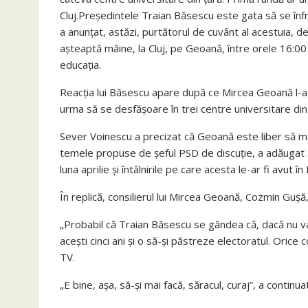
Cluj.Preşedintele Traian Băsescu este gata să se înfr
a anunţat, astăzi, purtătorul de cuvânt al acestuia, 
aşteaptă mâine, la Cluj, pe Geoană, între orele 16:00
educaţia.
Reacţia lui Băsescu apare după ce Mircea Geoană l-a 
urma să se desfăşoare în trei centre universitare din 
Sever Voinescu a precizat că Geoană este liber să mai in
temele propuse de şeful PSD de discuţie, a adăugat a
luna aprilie şi întâlnirile pe care acesta le-ar fi avut 
În replică, consilierul lui Mircea Geoană, Cozmin Guşă,
„Probabil că Traian Băsescu se gândea că, dacă nu va 
aceşti cinci ani şi o să-şi păstreze electoratul. Oric
TV.
„E bine, aşa, să-şi mai facă, săracul, curaj”, a continuat