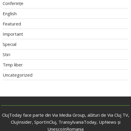
Conferințe
English
Featured
Important
Special
Stiri
Timp liber
Uncategorized
ClujToday face parte din Via Media Group, alături de Via Cluj TV,
ClujInsider, SportInCluj, TransylvaniaToday, UpNews și
UnescoInRomania