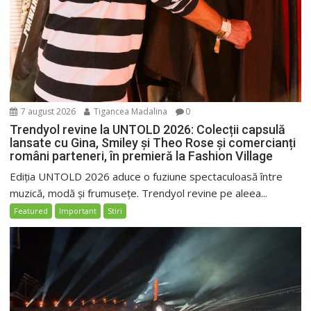
7 august 2026
Tigancea Madalina
0
Trendyol revine la UNTOLD 2026: Colecții capsulă
lansate cu Gina, Smiley și Theo Rose și comercianți
români parteneri, în premieră la Fashion Village
Ediția UNTOLD 2026 aduce o fuziune spectaculoasă între
muzică, modă și frumusețe. Trendyol revine pe aleea...
Featured
Important
Stiri