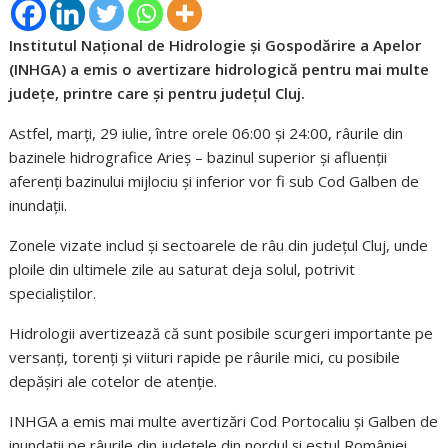
Institutul Național de Hidrologie și Gospodărire a Apelor
(INHGA) a emis o avertizare hidrologică pentru mai multe
județe, printre care și pentru județul Cluj.
Astfel, marți, 29 iulie, între orele 06:00 și 24:00, râurile din
bazinele hidrografice Arieș – bazinul superior și afluenții
aferenți bazinului mijlociu și inferior vor fi sub Cod Galben de
inundații.
Zonele vizate includ și sectoarele de râu din județul Cluj, unde
ploile din ultimele zile au saturat deja solul, potrivit
specialiștilor.
Hidrologii avertizează că sunt posibile scurgeri importante pe
versanți, torenți și viituri rapide pe râurile mici, cu posibile
depășiri ale cotelor de atenție.
INHGA a emis mai multe avertizări Cod Portocaliu și Galben de
inundații pe râurile din județele din nordul și estul României,