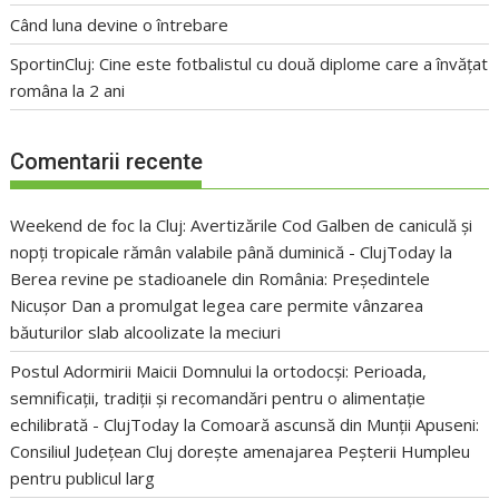
Când luna devine o întrebare
SportinCluj: Cine este fotbalistul cu două diplome care a învățat
româna la 2 ani
Comentarii recente
Weekend de foc la Cluj: Avertizările Cod Galben de caniculă și
nopți tropicale rămân valabile până duminică - ClujToday
la
Berea revine pe stadioanele din România: Președintele
Nicușor Dan a promulgat legea care permite vânzarea
băuturilor slab alcoolizate la meciuri
Postul Adormirii Maicii Domnului la ortodocși: Perioada,
semnificații, tradiții și recomandări pentru o alimentație
echilibrată - ClujToday
la
Comoară ascunsă din Munții Apuseni:
Consiliul Județean Cluj dorește amenajarea Peșterii Humpleu
pentru publicul larg