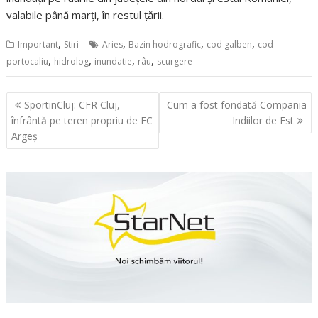
valabile până marți, în restul țării.
,
,
,
,
Important
Stiri
Aries
Bazin hodrografic
cod galben
cod
,
,
,
,
portocaliu
hidrolog
inundatie
râu
scurgere
Navigare
SportinCluj: CFR Cluj,
Cum a fost fondată Compania
în
înfrântă pe teren propriu de FC
Indiilor de Est
articole
Argeș