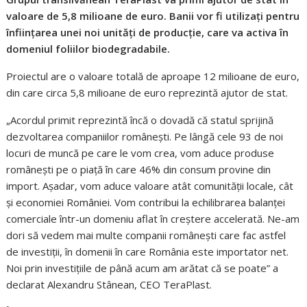
valoare de 5,8 milioane de euro. Banii vor fi utilizați pentru
înființarea unei noi unități de producție, care va activa în
domeniul foliilor biodegradabile.
Proiectul are o valoare totală de aproape 12 milioane de euro,
din care circa 5,8 milioane de euro reprezintă ajutor de stat.
„Acordul primit reprezintă încă o dovadă că statul sprijină
dezvoltarea companiilor românești. Pe lângă cele 93 de noi
locuri de muncă pe care le vom crea, vom aduce produse
românești pe o piață în care 46% din consum provine din
import. Așadar, vom aduce valoare atât comunității locale, cât
și economiei României. Vom contribui la echilibrarea balanței
comerciale într-un domeniu aflat în creștere accelerată. Ne-am
dori să vedem mai multe companii românești care fac astfel
de investiții, în domenii în care România este importator net.
Noi prin investițiile de până acum am arătat că se poate” a
declarat Alexandru Stânean, CEO TeraPlast.