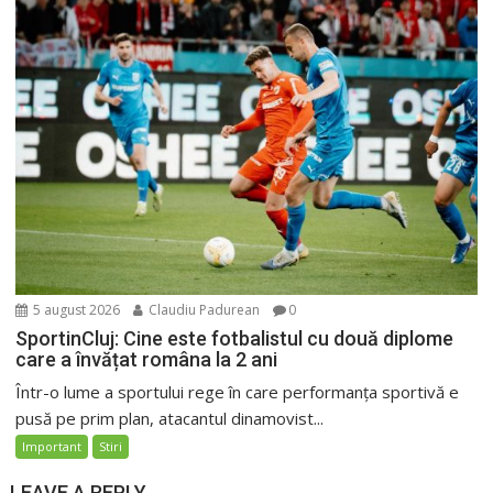
5 august 2026
Claudiu Padurean
0
SportinCluj: Cine este fotbalistul cu două diplome
care a învățat româna la 2 ani
Într-o lume a sportului rege în care performanța sportivă e
pusă pe prim plan, atacantul dinamovist...
Important
Stiri
LEAVE A REPLY