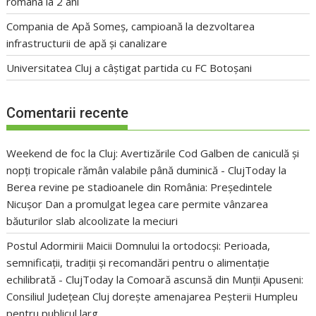
româna la 2 ani
Compania de Apă Someș, campioană la dezvoltarea
infrastructurii de apă și canalizare
Universitatea Cluj a câștigat partida cu FC Botoșani
Comentarii recente
Weekend de foc la Cluj: Avertizările Cod Galben de caniculă și
nopți tropicale rămân valabile până duminică - ClujToday
la
Berea revine pe stadioanele din România: Președintele
Nicușor Dan a promulgat legea care permite vânzarea
băuturilor slab alcoolizate la meciuri
Postul Adormirii Maicii Domnului la ortodocși: Perioada,
semnificații, tradiții și recomandări pentru o alimentație
echilibrată - ClujToday
la
Comoară ascunsă din Munții Apuseni:
Consiliul Județean Cluj dorește amenajarea Peșterii Humpleu
pentru publicul larg