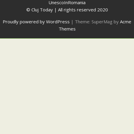
UnescoInRomania
© Cluj Today | All rights reserved 2020
Proudly powered by WordPress
|
Theme: SuperMag by
Acme
Themes