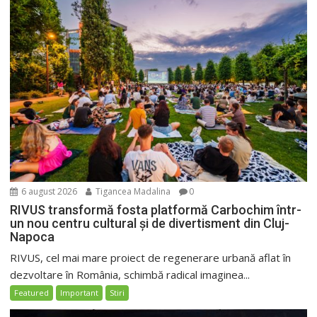
6 august 2026
Tigancea Madalina
0
RIVUS transformă fosta platformă Carbochim într-
un nou centru cultural și de divertisment din Cluj-
Napoca
RIVUS, cel mai mare proiect de regenerare urbană aflat în
dezvoltare în România, schimbă radical imaginea...
Featured
Important
Stiri