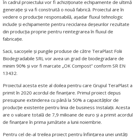
În cadrul proiectului vor fi achiziționate echipamente de ultimă
generație și va fi construită o nouă fabrică. Proiectul are în
vedere o producție responsabilă, așadar fluxul tehnologic
include și echipamente pentru reciclarea deșeurilor rezultate
din producția proprie pentru reintegrarea în fluxul de
fabricație.
Sacii, sacoșele și pungile produse de către TeraPlast Folii
Biodegradabile SRL vor avea un grad de biodegradare de
minim 90% și vor fi marcate „OK Compost” conform SR EN
13432.
Proiectul acesta este al doilea pentru care Grupul TeraPlast a
primit în 2020 acordul de finanțare. Primul proiect depus
presupune extinderea cu până la 50% a capacităților de
producție existente pentru linia de business Instalații. Acesta
are o valoare totală de 7,9 milioane de euro și a primit acordul
de finanțare în prima jumătate a lunii noiembrie.
Pentru cel de-al treilea proiect pentru înființarea unei unități