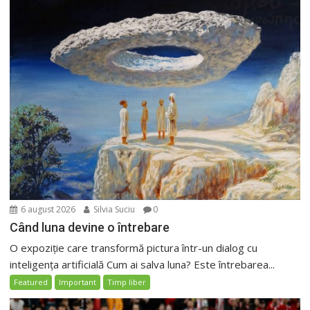
6 august 2026
Silvia Suciu
0
Când luna devine o întrebare
O expoziție care transformă pictura într-un dialog cu
inteligența artificială Cum ai salva luna? Este întrebarea...
Featured
Important
Timp liber