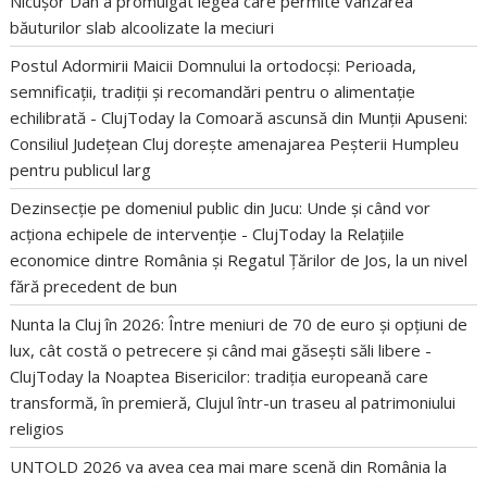
Nicușor Dan a promulgat legea care permite vânzarea
băuturilor slab alcoolizate la meciuri
Postul Adormirii Maicii Domnului la ortodocși: Perioada,
semnificații, tradiții și recomandări pentru o alimentație
echilibrată - ClujToday
la
Comoară ascunsă din Munții Apuseni:
Consiliul Județean Cluj dorește amenajarea Peșterii Humpleu
pentru publicul larg
Dezinsecție pe domeniul public din Jucu: Unde și când vor
acționa echipele de intervenție - ClujToday
la
Relațiile
economice dintre România și Regatul Țărilor de Jos, la un nivel
fără precedent de bun
Nunta la Cluj în 2026: Între meniuri de 70 de euro și opțiuni de
lux, cât costă o petrecere și când mai găsești săli libere -
ClujToday
la
Noaptea Bisericilor: tradiția europeană care
transformă, în premieră, Clujul într-un traseu al patrimoniului
religios
UNTOLD 2026 va avea cea mai mare scenă din România
la