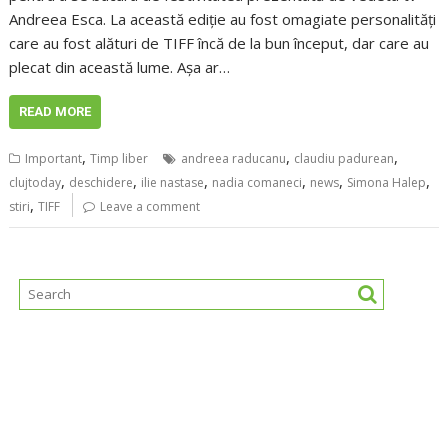
Andreea Esca. La această ediție au fost omagiate personalități
care au fost alături de TIFF încă de la bun început, dar care au
plecat din această lume. Așa ar…
READ MORE
,
,
,
Important
Timp liber
andreea raducanu
claudiu padurean
,
,
,
,
,
,
clujtoday
deschidere
ilie nastase
nadia comaneci
news
Simona Halep
,
stiri
TIFF
Leave a comment