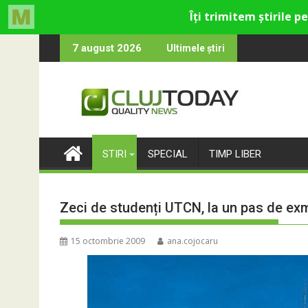
Skip
ltural și de divertisment din Cluj-Napoca
evine o întrebare
SportinCluj: Cine es
7 august 2026
Ultimele știri
to
content
STIRI
SPECIAL
TIMP LIBER
Zeci de studenți UTCN, la un pas de exm
15 octombrie 2009
ana.cojocaru