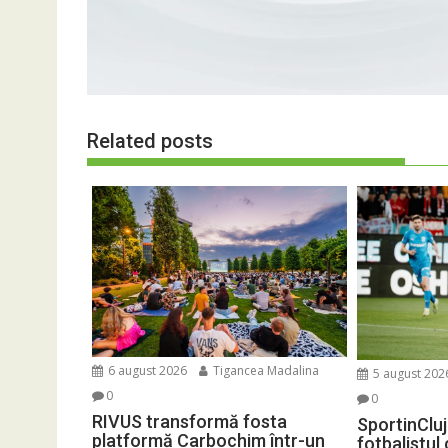
Related posts
6 august 2026
Tigancea Madalina
5 august 202
0
0
RIVUS transformă fosta
SportinCluj
platformă Carbochim într-un
fotbalistul