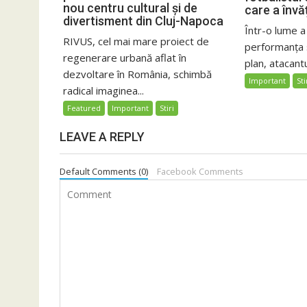
nou centru cultural și de
care a învă
divertisment din Cluj-Napoca
Într-o lume a
RIVUS, cel mai mare proiect de
performanța 
regenerare urbană aflat în
plan, atacantu
dezvoltare în România, schimbă
Important
Sti
radical imaginea...
Featured
Important
Stiri
LEAVE A REPLY
Default Comments (0)
Facebook Comments