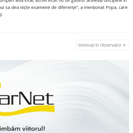
mplet anul intâi, astfel incât nu se găsesc aceleași discipline în
trebui sa dea niște examene de diferențe”, a menționat Popa, care
i.
Sinistraţi în Observator