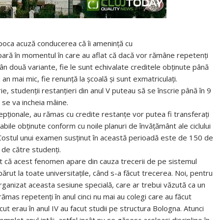
Napoca acuză conducerea că îi amenință cu
ară în momentul în care au aflat că dacă vor rămâne repetenți
ân două variante, fie le sunt echivalate creditele obținute până
an mai mic, fie renunță la școală și sunt exmatriculați.
e, studenții restanțieri din anul V puteau să se înscrie până în 9
 se va incheia mâine.
cepționale, au rămas cu credite restanțe vor putea fi transferați
erabile obținute conform cu noile planuri de învățământ ale ciclului
 Costul unui examen susținut în această perioadă este de 150 de
t de către studenți.
at că acest fenomen apare din cauza trecerii de pe sistemul
rut la toate universitațile, când s-a făcut trecerea. Noi, pentru
rganizat aceasta sesiune specială, care ar trebui văzută ca un
rămas repetenți în anul cinci nu mai au colegi care au făcut
cut erau în anul IV au facut studii pe structura Bologna. Atunci