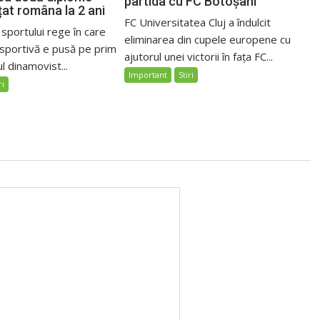
partida cu FC Botoșani
țat româna la 2 ani
FC Universitatea Cluj a îndulcit
 sportului rege în care
eliminarea din cupele europene cu
sportivă e pusă pe prim
ajutorul unei victorii în fața FC...
l dinamovist...
Important
Stiri
ri