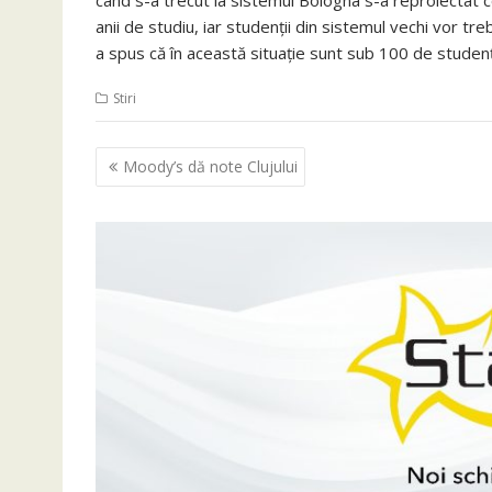
când s-a trecut la sistemul Bologna s-a reproiectat co
anii de studiu, iar studenții din sistemul vechi vor 
a spus că în această situație sunt sub 100 de studenț
Stiri
Navigare
Moody’s dă note Clujului
în
articole