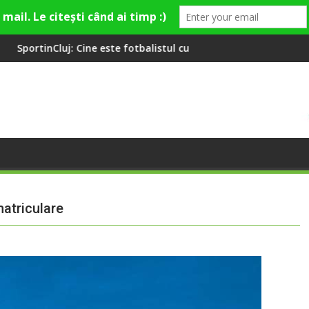
te fotbalistul cu două diplome care a învățat româna la 2 ani
Compania de Apă Someș, camp
atriculare