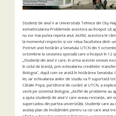
Studenți de anul V ai Universitații Tehnice din Cluj-
exmatricularea.Problemele acestora au început să ap
nu vor mai putea repeta anul. Astfel, acestora le răm
la momentul respectiv și vor relua facultatea dintr-un 
Potrivit unei hotărâri a Senatului UTCN din 5 octombri
octombrie la sesiunea specială care a început în 12 și
„Studenții din anul V care, în urma acestei sesiuni ex
în ciclul de licență, prin echivalarea creditelor transf
Bologna”, după cum se arată în hotărârea Senatului.
lei, iar echivalarea anilor de studiu va fi suportată to
Cătalin Popa, purtătorul de cuvânt al UTCN, a explic
vechi pe sistemul Bologna. „Astfel de probleme au apă
a ajuta studenții de anul V care aveau restanțe, am o
supercadou din partea unversității. Studenții care au 
același plan de învățământ pentru ca cei care anul tre