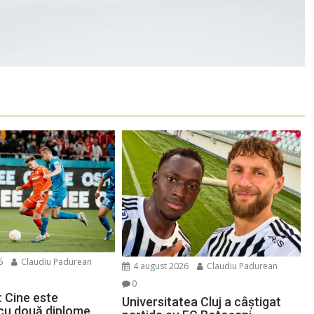
6
Claudiu Padurean
4 august 2026
Claudiu Padurean
0
: Cine este
Universitatea Cluj a câștigat
 cu două diplome