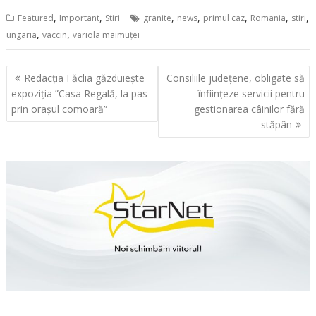
,
,
,
,
,
,
,
Featured
Important
Stiri
granite
news
primul caz
Romania
stiri
,
,
ungaria
vaccin
variola maimuţei
Navigare
Redacția Făclia găzduiește
Consiliile judeţene, obligate să
în
expoziția ”Casa Regală, la pas
înfiinţeze servicii pentru
articole
prin orașul comoară”
gestionarea câinilor fără
stăpân