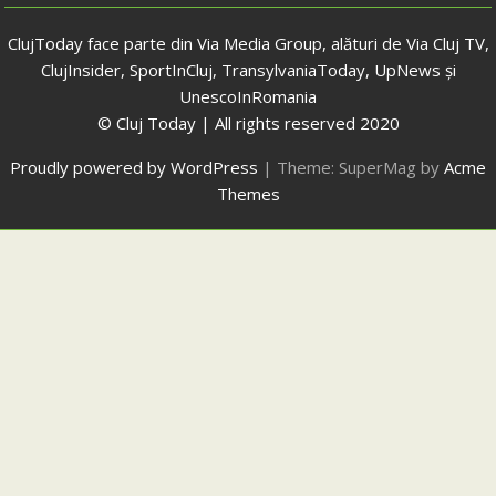
ClujToday face parte din Via Media Group, alături de Via Cluj TV,
ClujInsider, SportInCluj, TransylvaniaToday, UpNews și
UnescoInRomania
© Cluj Today | All rights reserved 2020
Proudly powered by WordPress
|
Theme: SuperMag by
Acme
Themes