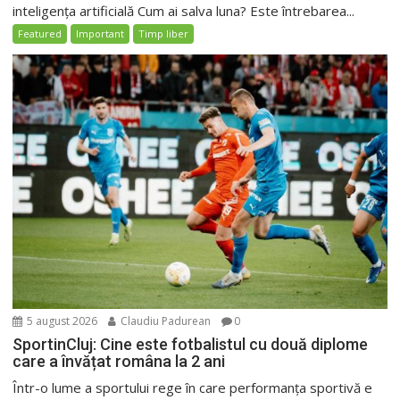
inteligența artificială Cum ai salva luna? Este întrebarea...
Featured
Important
Timp liber
5 august 2026
Claudiu Padurean
0
SportinCluj: Cine este fotbalistul cu două diplome
care a învățat româna la 2 ani
Într-o lume a sportului rege în care performanța sportivă e