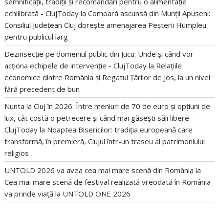
semnificații, tradiții și recomandări pentru o alimentație
echilibrată - ClujToday
la
Comoară ascunsă din Munții Apuseni:
Consiliul Județean Cluj dorește amenajarea Peșterii Humpleu
pentru publicul larg
Dezinsecție pe domeniul public din Jucu: Unde și când vor
acționa echipele de intervenție - ClujToday
la
Relațiile
economice dintre România și Regatul Țărilor de Jos, la un nivel
fără precedent de bun
Nunta la Cluj în 2026: Între meniuri de 70 de euro și opțiuni de
lux, cât costă o petrecere și când mai găsești săli libere -
ClujToday
la
Noaptea Bisericilor: tradiția europeană care
transformă, în premieră, Clujul într-un traseu al patrimoniului
religios
UNTOLD 2026 va avea cea mai mare scenă din România
la
Cea mai mare scenă de festival realizată vreodată în România
va prinde viață la UNTOLD ONE 2026