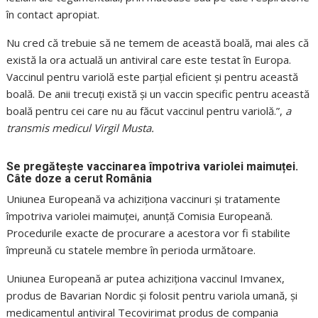
în contact apropiat.
Nu cred că trebuie să ne temem de această boală, mai ales că
există la ora actuală un antiviral care este testat în Europa.
Vaccinul pentru variolă este parțial eficient și pentru această
boală. De anii trecuți există și un vaccin specific pentru această
boală pentru cei care nu au făcut vaccinul pentru variolă.”,
a
transmis medicul Virgil Musta.
Se pregătește vaccinarea împotriva variolei maimuței.
Câte doze a cerut România
Uniunea Europeană va achiziționa vaccinuri şi tratamente
împotriva variolei maimuţei, anunţă Comisia Europeană.
Procedurile exacte de procurare a acestora vor fi stabilite
împreună cu statele membre în perioda următoare.
Uniunea Europeană ar putea achiziţiona vaccinul Imvanex,
produs de Bavarian Nordic şi folosit pentru variola umană, şi
medicamentul antiviral Tecovirimat produs de compania