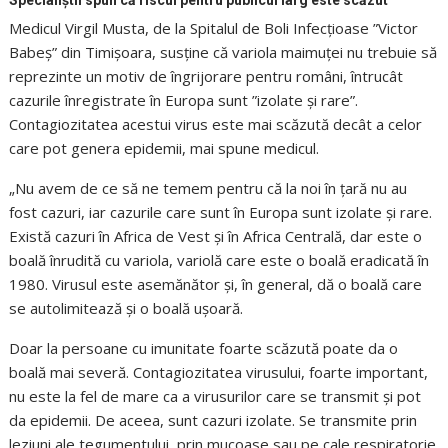
Medicul Virgil Musta, de la Spitalul de Boli Infecțioase ”Victor
Babeș” din Timișoara, susține că variola maimuței nu trebuie să
reprezinte un motiv de îngrijorare pentru români, întrucât
cazurile înregistrate în Europa sunt ”izolate și rare”.
Contagiozitatea acestui virus este mai scăzută decât a celor
care pot genera epidemii, mai spune medicul.
„Nu avem de ce să ne temem pentru că la noi în țară nu au
fost cazuri, iar cazurile care sunt în Europa sunt izolate și rare.
Există cazuri în Africa de Vest și în Africa Centrală, dar este o
boală înrudită cu variola, variolă care este o boală eradicată în
1980. Virusul este asemănător și, în general, dă o boală care
se autolimitează și o boală ușoară.
Doar la persoane cu imunitate foarte scăzută poate da o
boală mai severă. Contagiozitatea virusului, foarte important,
nu este la fel de mare ca a virusurilor care se transmit și pot
da epidemii. De aceea, sunt cazuri izolate. Se transmite prin
leziuni ale tegumentului, prin mucoase sau pe cale respiratorie