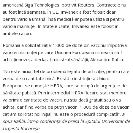
americană Siga Tehnologies, potrivit Reuters. Contractele nu
au fost încă semnate. În UE, Imvanex a fost folosit doar
pentru variola umană, însă medicii l-ar putea utiliza şi pentru
variola maimuţei. În Statele Unite, Imvanex este folosit în
ambele cazuri.
România a solicitat iniţial 1.000 de doze din vaccinul împotriva
variolei maimuţei pe care Uniunea Europeană urmează să-l
achiziţioneze, a declarat ministrul sănătății, Alexandru Rafila.
“Nu este niciun fel de problemă legată de achiziţie, pentru că e
vorba de o cantitate mică. Există o instituţie a Uniunii
Europene, se numeşte HERA, care se ocupă de urgenţele de
sănătate publică. Prin intermediul HERA fiecare stat membru
va primi o cantitate de vaccin, nu ştiu dacă gratuit sau o va
achita, dar fiind vorba de puţin vaccin, 1.000 de doze de vaccin
cât am solicitat noi iniţial, nu este o procedură complicată”,
a
spus Rafila, într-o conferinţă de presă la Spitalul Universitar de
Urgenţă Bucureşti.