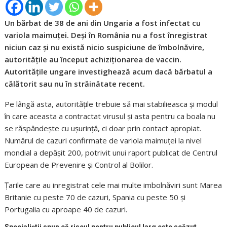
Un bărbat de 38 de ani din Ungaria a fost infectat cu
variola maimuţei. Deşi în România nu a fost înregistrat
niciun caz și nu există nicio suspiciune de îmbolnăvire,
autorităţile au început achiziţionarea de vaccin.
Autorităţile ungare investighează acum dacă bărbatul a
călătorit sau nu în străinătate recent.
Pe lângă asta, autorităţile trebuie să mai stabilieasca şi modul
în care aceasta a contractat virusul şi asta pentru ca boala nu
se răspândeşte cu uşurinţă, ci doar prin contact apropiat.
Numărul de cazuri confirmate de variola maimuţei la nivel
mondial a depăşit 200, potrivit unui raport publicat de Centrul
European de Prevenire şi Control al Bolilor.
Ţarile care au inregistrat cele mai multe imbolnăviri sunt Marea
Britanie cu peste 70 de cazuri, Spania cu peste 50 şi
Portugalia cu aproape 40 de cazuri.
Specialiștii spun că riscul pentru publicul larg este scăzut