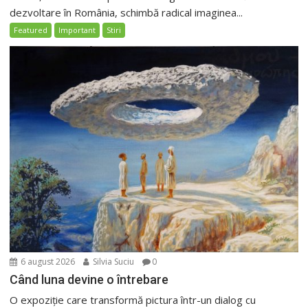
dezvoltare în România, schimbă radical imaginea...
Featured
Important
Stiri
6 august 2026
Silvia Suciu
0
Când luna devine o întrebare
O expoziție care transformă pictura într-un dialog cu