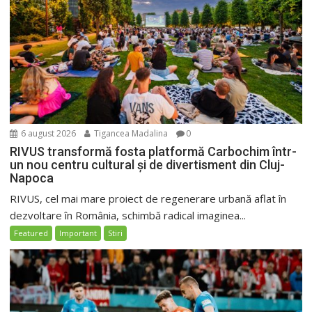
6 august 2026
Tigancea Madalina
0
RIVUS transformă fosta platformă Carbochim într-
un nou centru cultural și de divertisment din Cluj-
Napoca
RIVUS, cel mai mare proiect de regenerare urbană aflat în
dezvoltare în România, schimbă radical imaginea...
Featured
Important
Stiri