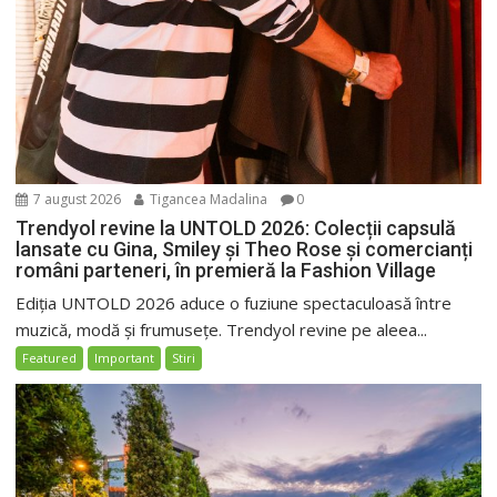
7 august 2026
Tigancea Madalina
0
Trendyol revine la UNTOLD 2026: Colecții capsulă
lansate cu Gina, Smiley și Theo Rose și comercianți
români parteneri, în premieră la Fashion Village
Ediția UNTOLD 2026 aduce o fuziune spectaculoasă între
muzică, modă și frumusețe. Trendyol revine pe aleea...
Featured
Important
Stiri