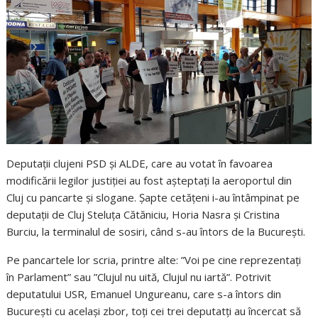
Deputaţii clujeni PSD şi ALDE, care au votat în favoarea
modificării legilor justiţiei au fost aşteptaţi la aeroportul din
Cluj cu pancarte şi slogane.
Şapte cetăţeni i-au întâmpinat pe
deputaţii de Cluj Steluţa Cătăniciu, Horia Nasra şi Cristina
Burciu, la terminalul de sosiri, când s-au întors de la Bucureşti.
Pe pancartele lor scria, printre alte: ”Voi pe cine reprezentaţi
în Parlament” sau ”Clujul nu uită, Clujul nu iartă”. Potrivit
deputatului USR, Emanuel Ungureanu, care s-a întors din
Bucureşti cu acelaşi zbor, toţi cei trei deputatţi au încercat să