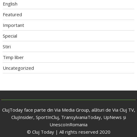
English
Featured
Important
Special
Stiri
Timp liber
Uncategorized
ClujToday face parte din Via Media Group, alături de Via Cluj TV,
ClujInsider, SportInCluj, TransylvaniaToday, UpNews și
UnescoInRomania
© Cluj Today | All rights reserved 2020