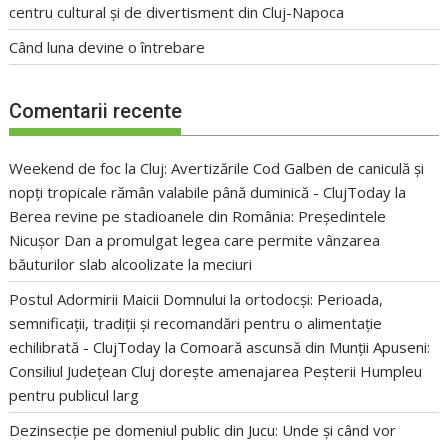
centru cultural și de divertisment din Cluj-Napoca
Când luna devine o întrebare
Comentarii recente
Weekend de foc la Cluj: Avertizările Cod Galben de caniculă și
nopți tropicale rămân valabile până duminică - ClujToday
la
Berea revine pe stadioanele din România: Președintele
Nicușor Dan a promulgat legea care permite vânzarea
băuturilor slab alcoolizate la meciuri
Postul Adormirii Maicii Domnului la ortodocși: Perioada,
semnificații, tradiții și recomandări pentru o alimentație
echilibrată - ClujToday
la
Comoară ascunsă din Munții Apuseni:
Consiliul Județean Cluj dorește amenajarea Peșterii Humpleu
pentru publicul larg
Dezinsecție pe domeniul public din Jucu: Unde și când vor