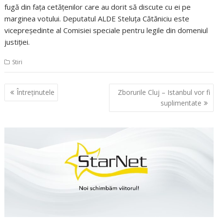
fugă din faţa cetăţenilor care au dorit să discute cu ei pe
marginea votului. Deputatul ALDE Steluţa Cătăniciu este
vicepreşedinte al Comisiei speciale pentru legile din domeniul
justiţiei.
Stiri
Navigare
Întreţinutele
Zborurile Cluj – Istanbul vor fi
în
suplimentate
articole