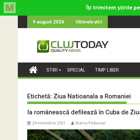
Skip
tolică din Cluj
care rămân: Almost Still
Trendyol revine 
9 august 2026
Ultimele știri
to
content
STIRI
SPECIAL
TIMP LIBER
Etichetă:
Ziua Natioanala a Romaniei
Ia românească defilează în Cuba de Ziu
29 noiembrie 2021
Bianca Pădurean