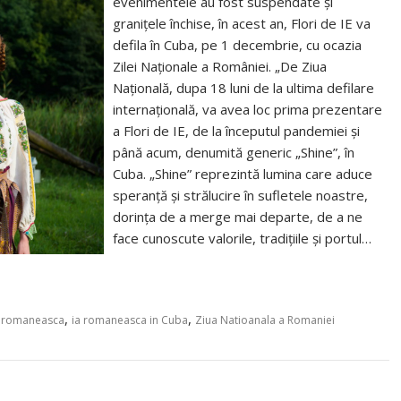
evenimentele au fost suspendate și
granițele închise, în acest an, Flori de IE va
defila în Cuba, pe 1 decembrie, cu ocazia
Zilei Naționale a României. „De Ziua
Națională, dupa 18 luni de la ultima defilare
internațională, va avea loc prima prezentare
a Flori de IE, de la începutul pandemiei și
până acum, denumită generic „Shine”, în
Cuba. „Shine” reprezintă lumina care aduce
speranță și strălucire în sufletele noastre,
dorința de a merge mai departe, de a ne
face cunoscute valorile, tradițiile și portul…
,
,
a romaneasca
ia romaneasca in Cuba
Ziua Natioanala a Romaniei