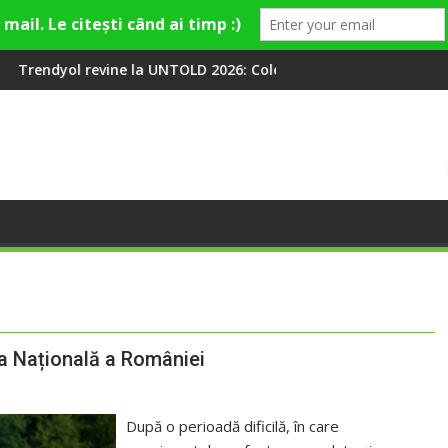
la UNTOLD 2026: Colecții capsulă lansate cu Gina, Smiley și Theo
Peste 100 000 de oameni
a Națională a României
După o perioadă dificilă, în care