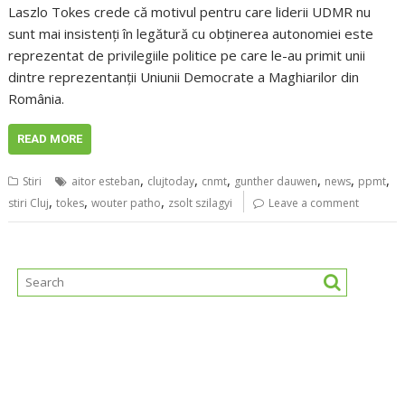
Laszlo Tokes crede că motivul pentru care liderii UDMR nu
sunt mai insistenţi în legătură cu obţinerea autonomiei este
reprezentat de privilegiile politice pe care le-au primit unii
dintre reprezentanţii Uniunii Democrate a Maghiarilor din
România.
READ MORE
,
,
,
,
,
,
Stiri
aitor esteban
clujtoday
cnmt
gunther dauwen
news
ppmt
,
,
,
stiri Cluj
tokes
wouter patho
zsolt szilagyi
Leave a comment