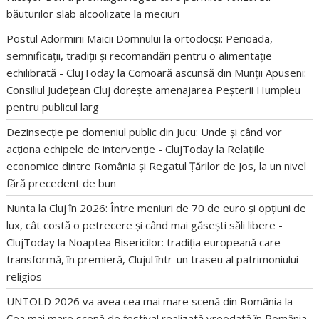
băuturilor slab alcoolizate la meciuri
Postul Adormirii Maicii Domnului la ortodocși: Perioada,
semnificații, tradiții și recomandări pentru o alimentație
echilibrată - ClujToday
la
Comoară ascunsă din Munții Apuseni:
Consiliul Județean Cluj dorește amenajarea Peșterii Humpleu
pentru publicul larg
Dezinsecție pe domeniul public din Jucu: Unde și când vor
acționa echipele de intervenție - ClujToday
la
Relațiile
economice dintre România și Regatul Țărilor de Jos, la un nivel
fără precedent de bun
Nunta la Cluj în 2026: Între meniuri de 70 de euro și opțiuni de
lux, cât costă o petrecere și când mai găsești săli libere -
ClujToday
la
Noaptea Bisericilor: tradiția europeană care
transformă, în premieră, Clujul într-un traseu al patrimoniului
religios
UNTOLD 2026 va avea cea mai mare scenă din România
la
Cea mai mare scenă de festival realizată vreodată în România