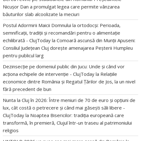
Nicușor Dan a promulgat legea care permite vânzarea
băuturilor slab alcoolizate la meciuri
Postul Adormirii Maicii Domnului la ortodocși: Perioada,
semnificații, tradiții și recomandări pentru o alimentație
echilibrată - ClujToday
la
Comoară ascunsă din Munții Apuseni:
Consiliul Județean Cluj dorește amenajarea Peșterii Humpleu
pentru publicul larg
Dezinsecție pe domeniul public din Jucu: Unde și când vor
acționa echipele de intervenție - ClujToday
la
Relațiile
economice dintre România și Regatul Țărilor de Jos, la un nivel
fără precedent de bun
Nunta la Cluj în 2026: Între meniuri de 70 de euro și opțiuni de
lux, cât costă o petrecere și când mai găsești săli libere -
ClujToday
la
Noaptea Bisericilor: tradiția europeană care
transformă, în premieră, Clujul într-un traseu al patrimoniului
religios