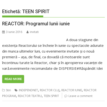
Etichetă:
TEEN SPIRIT
REACTOR: Programul lunii iunie
3 iunie 2016
invitati
A doua stagiune din
existența Reactorului se încheie în iunie cu spectacole adunate
din munca ultimelor luni, cu evenimente invitate și o nouă
premieră – așa, de final, ca dovadă că motoarele sunt
încontinuu turate la Reactor, chiar și în apropierea vacanței de
vară.evenimente recomandate de DISPERSIE#Răspândit Idei
READ MORE
,
,
,
Stiri
INDEPENDNET
REACTOR CLUJ
REACTOR IUNIE
REACTOR
,
,
PROGRAM
REACTOR TEATRU
TEEN SPIRIT
Leave a comment