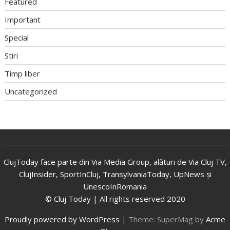
Featured
Important
Special
Stiri
Timp liber
Uncategorized
ClujToday face parte din Via Media Group, alături de Via Cluj TV,
ClujInsider, SportInCluj, TransylvaniaToday, UpNews și
UnescoInRomania
© Cluj Today | All rights reserved 2020
Proudly powered by WordPress
|
Theme: SuperMag by
Acme