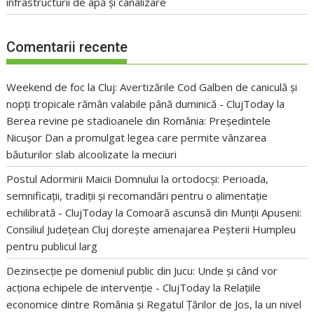
infrastructurii de apă și canalizare
Comentarii recente
Weekend de foc la Cluj: Avertizările Cod Galben de caniculă și
nopți tropicale rămân valabile până duminică - ClujToday
la
Berea revine pe stadioanele din România: Președintele
Nicușor Dan a promulgat legea care permite vânzarea
băuturilor slab alcoolizate la meciuri
Postul Adormirii Maicii Domnului la ortodocși: Perioada,
semnificații, tradiții și recomandări pentru o alimentație
echilibrată - ClujToday
la
Comoară ascunsă din Munții Apuseni:
Consiliul Județean Cluj dorește amenajarea Peșterii Humpleu
pentru publicul larg
Dezinsecție pe domeniul public din Jucu: Unde și când vor
acționa echipele de intervenție - ClujToday
la
Relațiile
economice dintre România și Regatul Țărilor de Jos, la un nivel