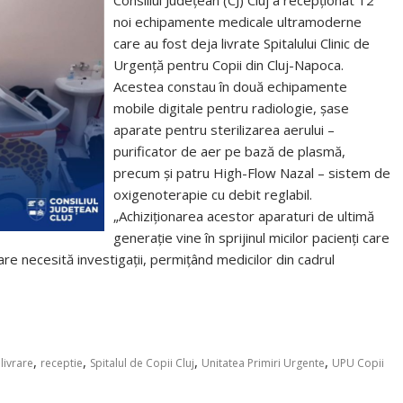
Consiliul Județean (CJ) Cluj a recepționat 12
noi echipamente medicale ultramoderne
care au fost deja livrate Spitalului Clinic de
Urgență pentru Copii din Cluj-Napoca.
Acestea constau în două echipamente
mobile digitale pentru radiologie, șase
aparate pentru sterilizarea aerului –
purificator de aer pe bază de plasmă,
precum și patru High-Flow Nazal – sistem de
oxigenoterapie cu debit reglabil.
„Achiziționarea acestor aparaturi de ultimă
generație vine în sprijinul micilor pacienți care
e necesită investigații, permițând medicilor din cadrul
,
,
,
,
,
livrare
receptie
Spitalul de Copii Cluj
Unitatea Primiri Urgente
UPU Copii