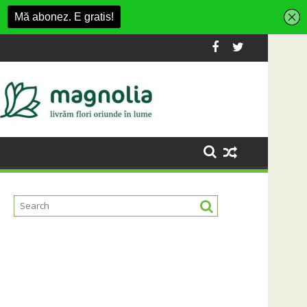
ashion Village
 platformă Carbochim într-un nou centru cultural și de diverti
Când luna devine o întrebare