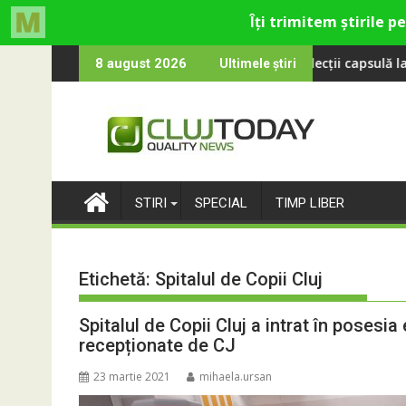
Skip
ol revine la UNTOLD 2026: Colecții capsulă lansate cu Gina, Smile
Peste 100 000 
8 august 2026
Ultimele știri
to
content
STIRI
SPECIAL
TIMP LIBER
Etichetă:
Spitalul de Copii Cluj
Spitalul de Copii Cluj a intrat în pose
recepționate de CJ
23 martie 2021
mihaela.ursan