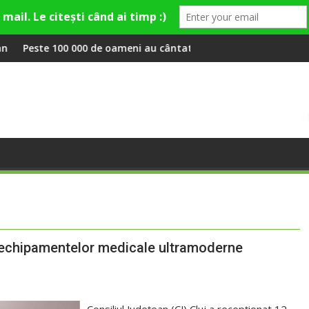
y și Theo Rose și comercianți români parteneri, în premieră la F
de oameni au cântat, la Untold, împreună cu Sting
RIVUS transformă fosta
sia echipamentelor medicale ultramoderne