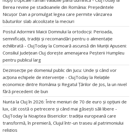
nopți tropicale rămân valabile până duminică - ClujToday
la
Berea revine pe stadioanele din România: Președintele
Nicușor Dan a promulgat legea care permite vânzarea
băuturilor slab alcoolizate la meciuri
Postul Adormirii Maicii Domnului la ortodocși: Perioada,
semnificații, tradiții și recomandări pentru o alimentație
echilibrată - ClujToday
la
Comoară ascunsă din Munții Apuseni:
Consiliul Județean Cluj dorește amenajarea Peșterii Humpleu
pentru publicul larg
Dezinsecție pe domeniul public din Jucu: Unde și când vor
acționa echipele de intervenție - ClujToday
la
Relațiile
economice dintre România și Regatul Țărilor de Jos, la un nivel
fără precedent de bun
Nunta la Cluj în 2026: Între meniuri de 70 de euro și opțiuni de
lux, cât costă o petrecere și când mai găsești săli libere -
ClujToday
la
Noaptea Bisericilor: tradiția europeană care
transformă, în premieră, Clujul într-un traseu al patrimoniului
religios