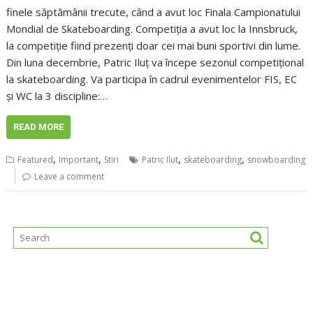
finele săptămânii trecute, când a avut loc Finala Campionatului
Mondial de Skateboarding. Competiția a avut loc la Innsbruck,
la competiție fiind prezenți doar cei mai buni sportivi din lume.
Din luna decembrie, Patric Iluț va începe sezonul competițional
la skateboarding. Va participa în cadrul evenimentelor FIS, EC
și WC la 3 discipline:…
READ MORE
,
,
,
,
Featured
Important
Stiri
Patric Ilut
skateboarding
snowboarding
Leave a comment