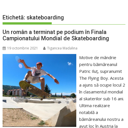
Etichetă:
skateboarding
Un român a terminat pe podium în Finala
Campionatului Mondial de Skateboarding
19 octombrie 2021
Tigancea Madalina
Motive de mândrie
pentru băimăreanul
Patric Iluț, supranumit
The Flying Boy. Acesta
a ajuns să ocupe locul 2
în clasamentul mondial
al skaterilor sub 16 ani.
Ultima realizare
notabilă a
băimăreanului nostru a
avut loc în Austria la