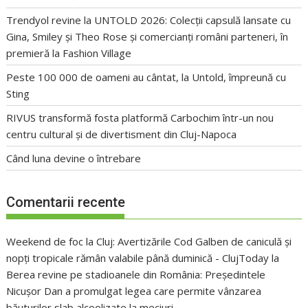
Trendyol revine la UNTOLD 2026: Colecții capsulă lansate cu
Gina, Smiley și Theo Rose și comercianți români parteneri, în
premieră la Fashion Village
Peste 100 000 de oameni au cântat, la Untold, împreună cu
Sting
RIVUS transformă fosta platformă Carbochim într-un nou
centru cultural și de divertisment din Cluj-Napoca
Când luna devine o întrebare
Comentarii recente
Weekend de foc la Cluj: Avertizările Cod Galben de caniculă și
nopți tropicale rămân valabile până duminică - ClujToday
la
Berea revine pe stadioanele din România: Președintele
Nicușor Dan a promulgat legea care permite vânzarea
băuturilor slab alcoolizate la meciuri