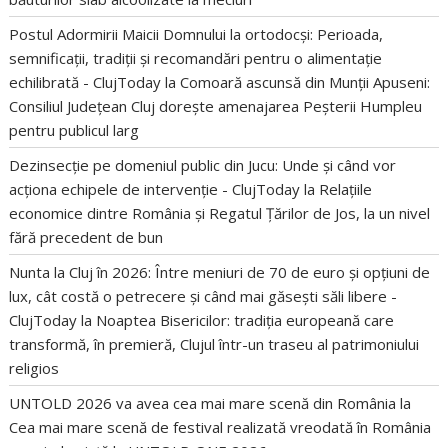
Postul Adormirii Maicii Domnului la ortodocși: Perioada,
semnificații, tradiții și recomandări pentru o alimentație
echilibrată - ClujToday
la
Comoară ascunsă din Munții Apuseni:
Consiliul Județean Cluj dorește amenajarea Peșterii Humpleu
pentru publicul larg
Dezinsecție pe domeniul public din Jucu: Unde și când vor
acționa echipele de intervenție - ClujToday
la
Relațiile
economice dintre România și Regatul Țărilor de Jos, la un nivel
fără precedent de bun
Nunta la Cluj în 2026: Între meniuri de 70 de euro și opțiuni de
lux, cât costă o petrecere și când mai găsești săli libere -
ClujToday
la
Noaptea Bisericilor: tradiția europeană care
transformă, în premieră, Clujul într-un traseu al patrimoniului
religios
UNTOLD 2026 va avea cea mai mare scenă din România
la
Cea mai mare scenă de festival realizată vreodată în România