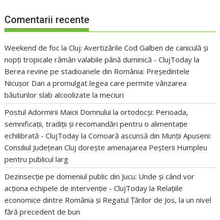
Comentarii recente
Weekend de foc la Cluj: Avertizările Cod Galben de caniculă și
nopți tropicale rămân valabile până duminică - ClujToday
la
Berea revine pe stadioanele din România: Președintele
Nicușor Dan a promulgat legea care permite vânzarea
băuturilor slab alcoolizate la meciuri
Postul Adormirii Maicii Domnului la ortodocși: Perioada,
semnificații, tradiții și recomandări pentru o alimentație
echilibrată - ClujToday
la
Comoară ascunsă din Munții Apuseni:
Consiliul Județean Cluj dorește amenajarea Peșterii Humpleu
pentru publicul larg
Dezinsecție pe domeniul public din Jucu: Unde și când vor
acționa echipele de intervenție - ClujToday
la
Relațiile
economice dintre România și Regatul Țărilor de Jos, la un nivel
fără precedent de bun