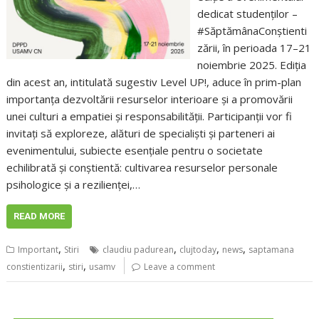
dedicat studenților –
#SăptămânaConștienti
zării, în perioada 17–21
noiembrie 2025. Ediția
din acest an, intitulată sugestiv Level UP!, aduce în prim-plan
importanța dezvoltării resurselor interioare și a promovării
unei culturi a empatiei și responsabilității. Participanții vor fi
invitați să exploreze, alături de specialiști și parteneri ai
evenimentului, subiecte esențiale pentru o societate
echilibrată și conștientă: cultivarea resurselor personale
psihologice și a rezilienței,…
READ MORE
,
,
,
,
Important
Stiri
claudiu padurean
clujtoday
news
saptamana
,
,
constientizarii
stiri
usamv
Leave a comment