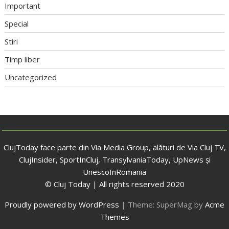
Important
Special
Stiri
Timp liber
Uncategorized
ClujToday face parte din Via Media Group, alături de Via Cluj TV,
ClujInsider, SportInCluj, TransylvaniaToday, UpNews și
UnescoInRomania
© Cluj Today | All rights reserved 2020
Proudly powered by WordPress
|
Theme: SuperMag by
Acme
Themes