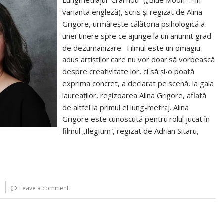
Lungmetrajul ”Crai nou” („Blue Moon” – în
varianta engleză), scris şi regizat de Alina
Grigore, urmăreşte călătoria psihologică a
unei tinere spre ce ajunge la un anumit grad
de dezumanizare. Filmul este un omagiu
adus artiştilor care nu vor doar să vorbească
despre creativitate lor, ci să şi-o poată
exprima concret, a declarat pe scenă, la gala
laureaților, regizoarea Alina Grigore, aflată
de altfel la primul ei lung-metraj. Alina
Grigore este cunoscută pentru rolul jucat în
filmul „Ilegitim”, regizat de Adrian Sitaru,
Leave a comment