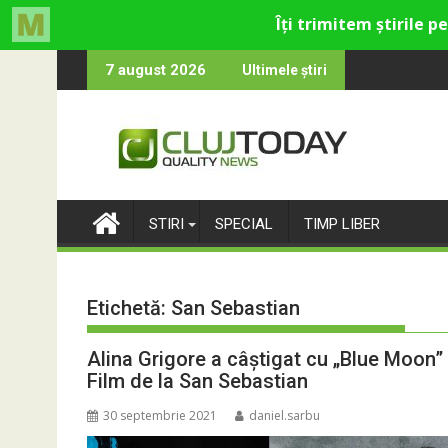
Skip
centru cultural și de divertisment din Cluj-Napoca
nd luna devine o întrebare
SportinCluj
7 august 2026
Ultimele știri
to
content
STIRI
SPECIAL
TIMP LIBER
Etichetă:
San Sebastian
Alina Grigore a câștigat cu „Blue Moon” 
Film de la San Sebastian
30 septembrie 2021
daniel.sarbu