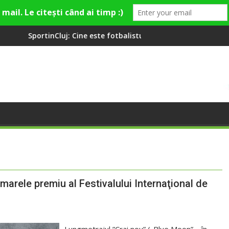
: Cine este fotbalistul cu două diplome care a învățat româna la
Compania de Apă So
marele premiu al Festivalului Internaţional de