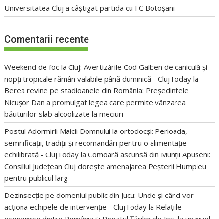
Universitatea Cluj a câștigat partida cu FC Botoșani
Comentarii recente
Weekend de foc la Cluj: Avertizările Cod Galben de caniculă și
nopți tropicale rămân valabile până duminică - ClujToday
la
Berea revine pe stadioanele din România: Președintele
Nicușor Dan a promulgat legea care permite vânzarea
băuturilor slab alcoolizate la meciuri
Postul Adormirii Maicii Domnului la ortodocși: Perioada,
semnificații, tradiții și recomandări pentru o alimentație
echilibrată - ClujToday
la
Comoară ascunsă din Munții Apuseni:
Consiliul Județean Cluj dorește amenajarea Peșterii Humpleu
pentru publicul larg
Dezinsecție pe domeniul public din Jucu: Unde și când vor
acționa echipele de intervenție - ClujToday
la
Relațiile
economice dintre România și Regatul Țărilor de Jos, la un nivel