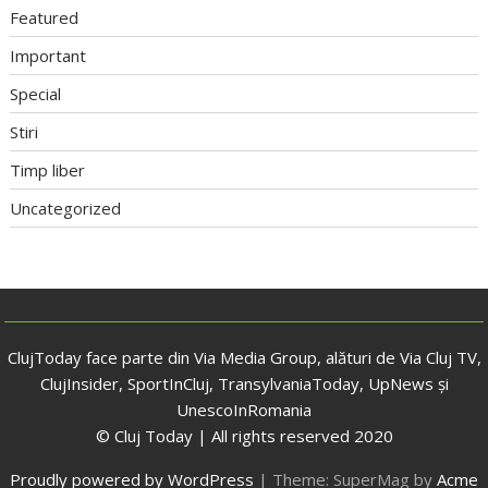
Featured
Important
Special
Stiri
Timp liber
Uncategorized
ClujToday face parte din Via Media Group, alături de Via Cluj TV,
ClujInsider, SportInCluj, TransylvaniaToday, UpNews și
UnescoInRomania
© Cluj Today | All rights reserved 2020
Proudly powered by WordPress
|
Theme: SuperMag by
Acme