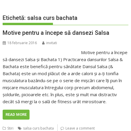
Etichetă:
salsa curs bachata
Motive pentru a începe să dansezi Salsa
18 februarie 2016
invitati
Motive pentru a începe
să dansezi Salsa și Bachata 1) Practicarea dansurilor Salsa &
Bachata este benefică pentru sănătate Dansul Salsa (&
Bachata) este un mod plăcut de a arde calorii și a-ți tonifia
musculatura bazându-se pe o serie de mișcări care îți pun în
mișcare musculatura întregului corp precum abdomenul,
șoldurile, picioarele etc. în plus, este și mult mai distractiv
decât să mergi la o sală de fitness urât mirositoare.
READ MORE
Stiri
salsa curs bachata
Leave a comment