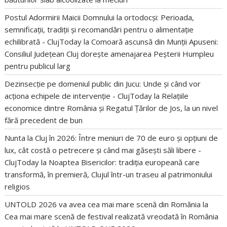
Postul Adormirii Maicii Domnului la ortodocși: Perioada,
semnificații, tradiții și recomandări pentru o alimentație
echilibrată - ClujToday
la
Comoară ascunsă din Munții Apuseni:
Consiliul Județean Cluj dorește amenajarea Peșterii Humpleu
pentru publicul larg
Dezinsecție pe domeniul public din Jucu: Unde și când vor
acționa echipele de intervenție - ClujToday
la
Relațiile
economice dintre România și Regatul Țărilor de Jos, la un nivel
fără precedent de bun
Nunta la Cluj în 2026: Între meniuri de 70 de euro și opțiuni de
lux, cât costă o petrecere și când mai găsești săli libere -
ClujToday
la
Noaptea Bisericilor: tradiția europeană care
transformă, în premieră, Clujul într-un traseu al patrimoniului
religios
UNTOLD 2026 va avea cea mai mare scenă din România
la
Cea mai mare scenă de festival realizată vreodată în România