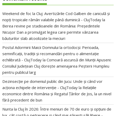
Weekend de foc la Cluj: Avertizările Cod Galben de caniculă și
nopți tropicale rămân valabile până duminică - ClujToday
la
Berea revine pe stadioanele din România: Președintele
Nicușor Dan a promulgat legea care permite vânzarea
băuturilor slab alcoolizate la meciuri
Postul Adormirii Maicii Domnului la ortodocși: Perioada,
semnificații, tradiții și recomandări pentru o alimentație
echilibrată - ClujToday
la
Comoară ascunsă din Munții Apuseni:
Consiliul Județean Cluj dorește amenajarea Peșterii Humpleu
pentru publicul larg
Dezinsecție pe domeniul public din Jucu: Unde și când vor
acționa echipele de intervenție - ClujToday
la
Relațiile
economice dintre România și Regatul Țărilor de Jos, la un nivel
fără precedent de bun
Nunta la Cluj în 2026: Între meniuri de 70 de euro și opțiuni de
lux, cât costă o petrecere și când mai găsești săli libere -