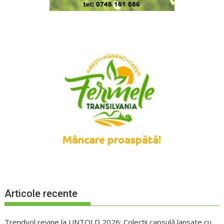
Articole recente
Trendyol revine la UNTOLD 2026: Colecții capsulă lansate cu