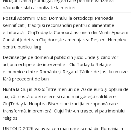
Nicușor Dan a promulgat legea care permite vânzarea
băuturilor slab alcoolizate la meciuri
Postul Adormirii Maicii Domnului la ortodocși: Perioada,
semnificații, tradiții și recomandări pentru o alimentație
echilibrată - ClujToday
la
Comoară ascunsă din Munții Apuseni:
Consiliul Județean Cluj dorește amenajarea Peșterii Humpleu
pentru publicul larg
Dezinsecție pe domeniul public din Jucu: Unde și când vor
acționa echipele de intervenție - ClujToday
la
Relațiile
economice dintre România și Regatul Țărilor de Jos, la un nivel
fără precedent de bun
Nunta la Cluj în 2026: Între meniuri de 70 de euro și opțiuni de
lux, cât costă o petrecere și când mai găsești săli libere -
ClujToday
la
Noaptea Bisericilor: tradiția europeană care
transformă, în premieră, Clujul într-un traseu al patrimoniului
religios
UNTOLD 2026 va avea cea mai mare scenă din România
la