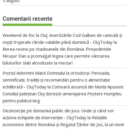
5 august
Comentarii recente
Weekend de foc la Cluj: Avertizările Cod Galben de caniculă și
nopți tropicale rămân valabile până duminică - ClujToday
la
Berea revine pe stadioanele din România: Președintele
Nicușor Dan a promulgat legea care permite vânzarea
băuturilor slab alcoolizate la meciuri
Postul Adormirii Maicii Domnului la ortodocși: Perioada,
semnificații, tradiții și recomandări pentru o alimentație
echilibrată - ClujToday
la
Comoară ascunsă din Munții Apuseni:
Consiliul Județean Cluj dorește amenajarea Peșterii Humpleu
pentru publicul larg
Dezinsecție pe domeniul public din Jucu: Unde și când vor
acționa echipele de intervenție - ClujToday
la
Relațiile
economice dintre România și Regatul Țărilor de Jos, la un nivel