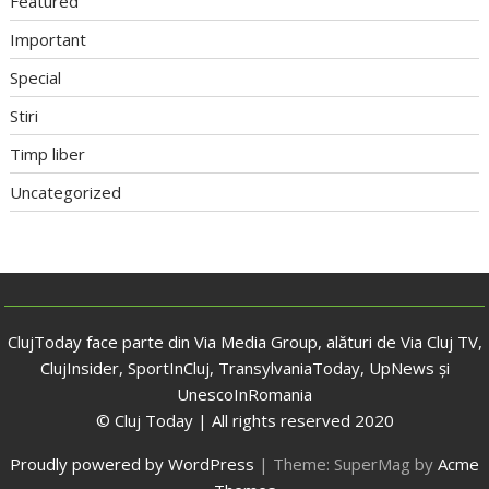
Featured
Important
Special
Stiri
Timp liber
Uncategorized
ClujToday face parte din Via Media Group, alături de Via Cluj TV,
ClujInsider, SportInCluj, TransylvaniaToday, UpNews și
UnescoInRomania
© Cluj Today | All rights reserved 2020
Proudly powered by WordPress
|
Theme: SuperMag by
Acme