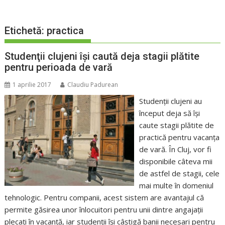
Etichetă:
practica
Studenţii clujeni îşi caută deja stagii plătite
pentru perioada de vară
1 aprilie 2017
Claudiu Padurean
Studenţii clujeni au
început deja să îşi
caute stagii plătite de
practică pentru vacanţa
de vară. În Cluj, vor fi
disponibile câteva mii
de astfel de stagii, cele
mai multe în domeniul
tehnologic. Pentru companii, acest sistem are avantajul că
permite găsirea unor înlocuitori pentru unii dintre angajaţii
plecaţi în vacanţă, iar studenţii îşi câştigă banii necesari pentru