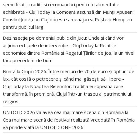
semnificații, tradiții și recomandări pentru o alimentație
echilibrată - ClujToday
la
Comoară ascunsă din Munții Apuseni:
Consiliul Județean Cluj dorește amenajarea Peșterii Humpleu
pentru publicul larg
Dezinsecție pe domeniul public din Jucu: Unde și când vor
acționa echipele de intervenție - ClujToday
la
Relațiile
economice dintre România și Regatul Țărilor de Jos, la un nivel
fără precedent de bun
Nunta la Cluj în 2026: Între meniuri de 70 de euro și opțiuni de
lux, cât costă o petrecere și când mai găsești săli libere -
ClujToday
la
Noaptea Bisericilor: tradiția europeană care
transformă, în premieră, Clujul într-un traseu al patrimoniului
religios
UNTOLD 2026 va avea cea mai mare scenă din România
la
Cea mai mare scenă de festival realizată vreodată în România
va prinde viață la UNTOLD ONE 2026