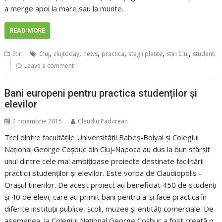
a merge apoi la mare sau la munte.
READ MORE
,
,
,
,
,
,
Stiri
Cluj
clujtoday
news
practica
stagii platite
stiri Cluj
studenti
Leave a comment
Bani europeni pentru practica studenților și
elevilor
2 noiembrie 2015
Claudiu Padurean
Trei dintre facultățile Universității Babeș-Bolyai și Colegiul
Național George Coșbuc din Cluj-Napoca au dus la bun sfârșit
unul dintre cele mai ambițioase proiecte destinate facilitării
practicii studenților și elevilor. Este vorba de Claudiopolis –
Orașul tinerilor. De acest proiect au beneficiat 450 de studenți
și 40 de elevi, care au primit bani pentru a-și face practica în
diferite instituții publice, școli, muzee și entități comerciale. De
asemenea, la Colegiul Național George Coșbuc a fost creată o