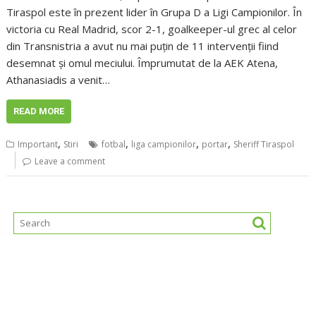
Tiraspol este în prezent lider în Grupa D a Ligi Campionilor. În
victoria cu Real Madrid, scor 2-1, goalkeeper-ul grec al celor
din Transnistria a avut nu mai puțin de 11 intervenții fiind
desemnat și omul meciului. Împrumutat de la AEK Atena,
Athanasiadis a venit…
READ MORE
,
,
,
,
Important
Stiri
fotbal
liga campionilor
portar
Sheriff Tiraspol
Leave a comment