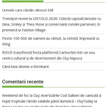
Urmele care rămân: Almost Still
Trendyol revine la UNTOLD 2026: Colecții capsulă lansate cu
Gina, Smiley și Theo Rose și comercianți români parteneri, în
premieră la Fashion Village
Peste 100 000 de oameni au cântat, la Untold, împreună cu
Sting
RIVUS transformă fosta platformă Carbochim într-un nou
centru cultural și de divertisment din Cluj-Napoca
Când luna devine o întrebare
Comentarii recente
Weekend de foc la Cluj: Avertizările Cod Galben de caniculă și
nopți tropicale rămân valabile până duminică - ClujToday
la
Berea revine pe stadioanele din România: Președintele