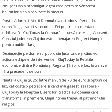
Nicușor Dan a promulgat legea care permite vânzarea
băuturilor slab alcoolizate la meciuri
Postul Adormirii Maicii Domnului la ortodocși: Perioada,
semnificații, tradiții și recomandări pentru o alimentație
echilibrată - ClujToday
la
Comoară ascunsă din Munții Apuseni:
Consiliul Județean Cluj dorește amenajarea Peșterii Humpleu
pentru publicul larg
Dezinsecție pe domeniul public din Jucu: Unde și când vor
acționa echipele de intervenție - ClujToday
la
Relațiile
economice dintre România și Regatul Țărilor de Jos, la un nivel
fără precedent de bun
Nunta la Cluj în 2026: Între meniuri de 70 de euro și opțiuni de
lux, cât costă o petrecere și când mai găsești săli libere -
ClujToday
la
Noaptea Bisericilor: tradiția europeană care
transformă, în premieră, Clujul într-un traseu al patrimoniului
religios