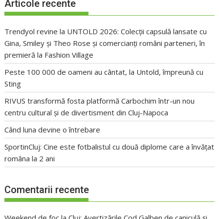
Articole recente
Trendyol revine la UNTOLD 2026: Colecții capsulă lansate cu
Gina, Smiley și Theo Rose și comercianți români parteneri, în
premieră la Fashion Village
Peste 100 000 de oameni au cântat, la Untold, împreună cu
Sting
RIVUS transformă fosta platformă Carbochim într-un nou
centru cultural și de divertisment din Cluj-Napoca
Când luna devine o întrebare
SportinCluj: Cine este fotbalistul cu două diplome care a învățat
româna la 2 ani
Comentarii recente
Weekend de foc la Cluj: Avertizările Cod Galben de caniculă și