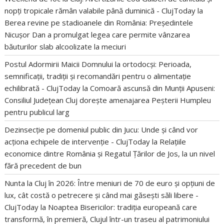
nopți tropicale rămân valabile până duminică - ClujToday
la
Berea revine pe stadioanele din România: Președintele
Nicușor Dan a promulgat legea care permite vânzarea
băuturilor slab alcoolizate la meciuri
Postul Adormirii Maicii Domnului la ortodocși: Perioada,
semnificații, tradiții și recomandări pentru o alimentație
echilibrată - ClujToday
la
Comoară ascunsă din Munții Apuseni:
Consiliul Județean Cluj dorește amenajarea Peșterii Humpleu
pentru publicul larg
Dezinsecție pe domeniul public din Jucu: Unde și când vor
acționa echipele de intervenție - ClujToday
la
Relațiile
economice dintre România și Regatul Țărilor de Jos, la un nivel
fără precedent de bun
Nunta la Cluj în 2026: Între meniuri de 70 de euro și opțiuni de
lux, cât costă o petrecere și când mai găsești săli libere -
ClujToday
la
Noaptea Bisericilor: tradiția europeană care
transformă, în premieră, Clujul într-un traseu al patrimoniului