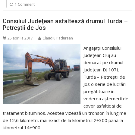
1 Comment
Consiliul Judeţean asfaltează drumul Turda –
Petreştii de Jos
25 aprilie 2017
Claudiu Padurean
Angajaţii Consiliului
Judeţean Cluj au
demarat pe drumul
judeţean DJ 107L
Turda – Petreştii de
Jos o serie de lucrări
pregătitoare în
vederea aşternerii de
covor asfaltic şi de
tratament bituminos. Acestea vizează un tronson în lungime
de 12,6 kilometri, mai exact de la kilometrul 2+300 până la
kilometrul 14+900.