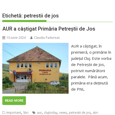
Etichetă:
petrestii de jos
AUR a câștigat Primăria Petreștii de Jos
10 iunie 2024
Claudiu Padurean
AUR a câștigat, în
premieră, o primărie în
județul Cluj. Este vorba
de Petreștii de Jos,
potrivit numărătorii
paralele. Până acum,
primăria era deținută
de PNL.
READ MORE
,
,
,
,
,
Important
Stiri
aur
clujtoday
news
petrestii de jos
stiri