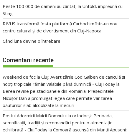
Peste 100 000 de oameni au cântat, la Untold, împreună cu
Sting
RIVUS transformă fosta platformă Carbochim într-un nou
centru cultural și de divertisment din Cluj-Napoca
Când luna devine o întrebare
Comentarii recente
Weekend de foc la Cluj: Avertizările Cod Galben de caniculă și
nopți tropicale rămân valabile până duminică - ClujToday
la
Berea revine pe stadioanele din România: Președintele
Nicușor Dan a promulgat legea care permite vânzarea
băuturilor slab alcoolizate la meciuri
Postul Adormirii Maicii Domnului la ortodocși: Perioada,
semnificații, tradiții și recomandări pentru o alimentație
echilibrată - ClujToday
la
Comoară ascunsă din Munții Apuseni: