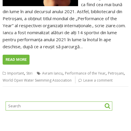
ca fiind cea mai bună
din lume în anul decursul anului 2021. Astfel, bibliotecarul din
Petroşani, a obţinut titlul mondial de „Performance of the
Year” al respectivei organizații internaționale., scrie ziare.com.
Iancu a fost nominalizat alături de alţi 14 sportivi din lume
pentru performanţa anului 2021 în lume la înotul în ape
deschise, după ce a reuşit să parcurgă…
READ MORE
,
,
,
,
Important
Stiri
Avram Iancu
Performance of the Year
Petroşani
World Open Water Swimming Association
Leave a comment