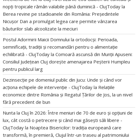
nopți tropicale rămân valabile până duminică - ClujToday
la
Berea revine pe stadioanele din România: Președintele
Nicușor Dan a promulgat legea care permite vânzarea
băuturilor slab alcoolizate la meciuri
Postul Adormirii Maicii Domnului la ortodocși: Perioada,
semnificații, tradiții și recomandări pentru o alimentație
echilibrată - ClujToday
la
Comoară ascunsă din Munții Apuseni:
Consiliul Județean Cluj dorește amenajarea Peșterii Humpleu
pentru publicul larg
Dezinsecție pe domeniul public din Jucu: Unde și când vor
acționa echipele de intervenție - ClujToday
la
Relațiile
economice dintre România și Regatul Țărilor de Jos, la un nivel
fără precedent de bun
Nunta la Cluj în 2026: Între meniuri de 70 de euro și opțiuni de
lux, cât costă o petrecere și când mai găsești săli libere -
ClujToday
la
Noaptea Bisericilor: tradiția europeană care
transformă, în premieră, Clujul într-un traseu al patrimoniului