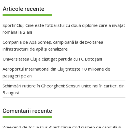
Articole recente
SportinCluj: Cine este fotbalistul cu două diplome care a învățat
româna la 2 ani
Compania de Apă Someș, campioană la dezvoltarea
infrastructurii de apă și canalizare
Universitatea Cluj a câștigat partida cu FC Botoșani
Aeroportul Internațional din Cluj țintește 10 milioane de
pasageri pe an
Schimbări rutiere în Gheorgheni: Sensuri unice noi în cartier, din
5 august
Comentarii recente
Weekend de foc la Cluj: Avertizările Cod Galben de caniculă și