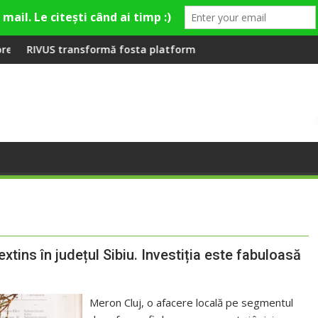
mieră la Fashion Village
rmă fosta platformă Carbochim într-un nou centru cultural și 
Când luna devine o în
extins în județul Sibiu. Investiția este fabuloasă
Meron Cluj, o afacere locală pe segmentul