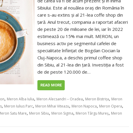
de cafea va fi de acum prezent și în inima
Sibiului. Este al nouălea oraș din România în
care s-au extins și al 21-lea coffe shop din
țară. Anul trecut, compania a raportat afaceri
de peste 20 de milioane de lei, iar în 2022
estimează cu 15% mai mult. MERON, un
business activ pe segmentul cafelei de
specialitate înființat de Bogdan Ciocian la
Cluj-Napoca, a deschis primul coffee shop
din Sibiu, al 21-lea din țară. Investiția a fost
de de peste 120.000 de…
READ MORE
,
,
,
,
ron
Meron Alba Iulia
Meron Alecsandri – Oradea
Meron Bistrița
Meron
,
,
,
,
,
us
Meron Iulius Parc
Meron Mihai Viteazu
Meron Napoca
Meron Opera
,
,
,
,
Meron Satu Mare
Meron Sibiu
Meron Sigma
Meron Târgu Mureș
Meron