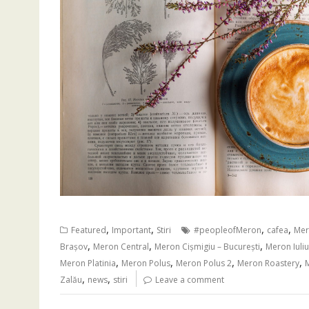
,
,
,
,
Featured
Important
Stiri
#peopleofMeron
cafea
Me
,
,
,
Brașov
Meron Central
Meron Cișmigiu – București
Meron Iuli
,
,
,
,
Meron Platinia
Meron Polus
Meron Polus 2
Meron Roastery
,
,
Zalău
news
stiri
Leave a comment