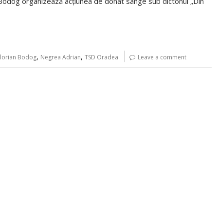
n Bodog organizează acțiunea de donat sânge sub dictonul „Din
,
,
Florian Bodog
Negrea Adrian
TSD Oradea
Leave a comment