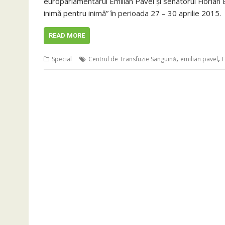
europarlamentarul Emilian Pavel și senatorul Floria
inimă pentru inimă” în perioada 27 – 30 aprilie 2015.
READ MORE
,
,
Special
Centrul de Transfuzie Sanguină
emilian pavel