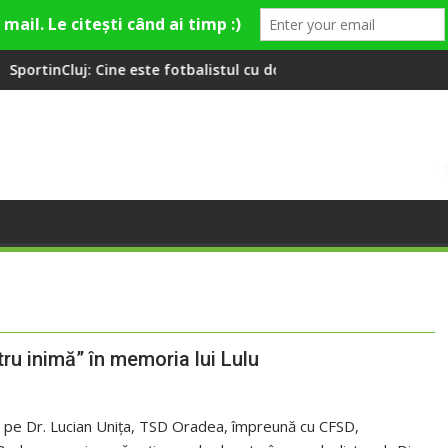
 este fotbalistul cu două diplome care a învățat româna la 2 ani
Compania de Apă Someș, c
u inimă” în memoria lui Lulu
ii pe Dr. Lucian Unița, TSD Oradea, împreună cu CFSD,