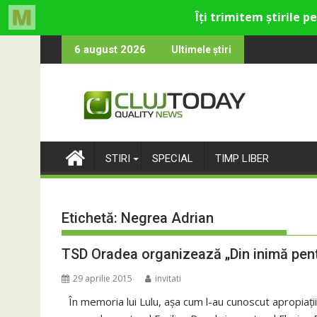
Skip
cultural și de divertisment din Cluj-Napoca
a devine o întrebare
SportinCluj: Cine
6 august 2026
Ultimele știri
to
content
STIRI
SPECIAL
TIMP LIBER
Etichetă:
Negrea Adrian
TSD Oradea organizează „Din inimă pentr
29 aprilie 2015
invitati
În memoria lui Lulu, așa cum l-au cunoscut apropiaț