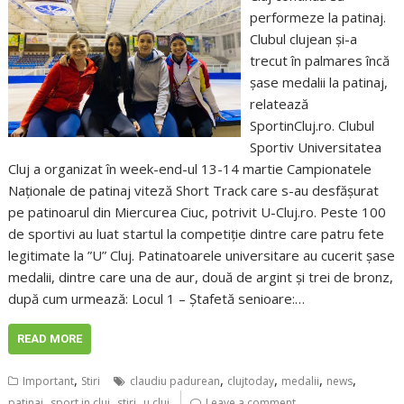
performeze la patinaj.
Clubul clujean și-a
trecut în palmares încă
șase medalii la patinaj,
relatează
SportinCluj.ro. Clubul
Sportiv Universitatea
Cluj a organizat în week-end-ul 13-14 martie Campionatele
Naționale de patinaj viteză Short Track care s-au desfășurat
pe patinoarul din Miercurea Ciuc, potrivit U-Cluj.ro. Peste 100
de sportivi au luat startul la competiție dintre care patru fete
legitimate la ”U” Cluj. Patinatoarele universitare au cucerit șase
medalii, dintre care una de aur, două de argint și trei de bronz,
după cum urmează: Locul 1 – Ștafetă senioare:…
READ MORE
,
,
,
,
,
Important
Stiri
claudiu padurean
clujtoday
medalii
news
,
,
,
patinaj
sport in cluj
stiri
u cluj
Leave a comment