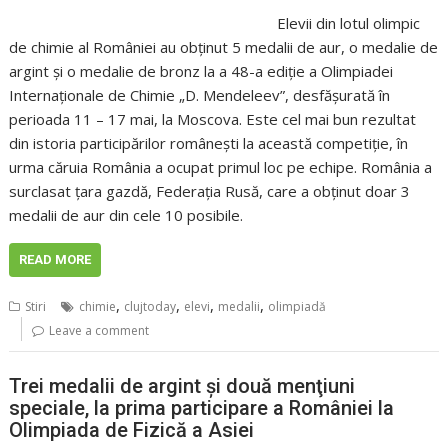
Elevii din lotul olimpic
de chimie al României au obţinut 5 medalii de aur, o medalie de
argint şi o medalie de bronz la a 48-a ediţie a Olimpiadei
Internaţionale de Chimie „D. Mendeleev”, desfăşurată în
perioada 11 – 17 mai, la Moscova. Este cel mai bun rezultat
din istoria participărilor româneşti la această competiţie, în
urma căruia România a ocupat primul loc pe echipe. România a
surclasat ţara gazdă, Federaţia Rusă, care a obţinut doar 3
medalii de aur din cele 10 posibile.
READ MORE
,
,
,
,
Stiri
chimie
clujtoday
elevi
medalii
olimpiadă
Leave a comment
Trei medalii de argint şi două menţiuni
speciale, la prima participare a României la
Olimpiada de Fizică a Asiei