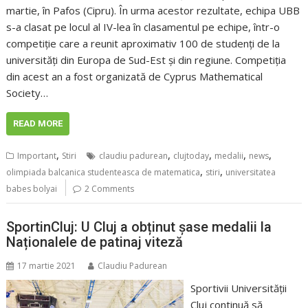
martie, în Pafos (Cipru). În urma acestor rezultate, echipa UBB
s-a clasat pe locul al IV-lea în clasamentul pe echipe, într-o
competiție care a reunit aproximativ 100 de studenți de la
universități din Europa de Sud-Est și din regiune. Competiția
din acest an a fost organizată de Cyprus Mathematical
Society…
READ MORE
,
,
,
,
,
Important
Stiri
claudiu padurean
clujtoday
medalii
news
,
,
olimpiada balcanica studenteasca de matematica
stiri
universitatea
babes bolyai
2 Comments
SportinCluj: U Cluj a obținut șase medalii la
Naționalele de patinaj viteză
17 martie 2021
Claudiu Padurean
Sportivii Universității
Cluj continuă să