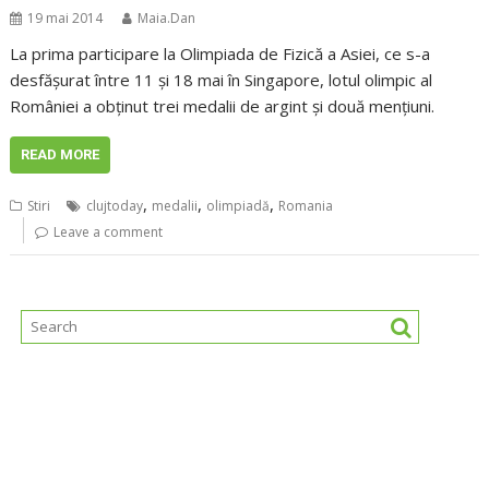
19 mai 2014
Maia.Dan
La prima participare la Olimpiada de Fizică a Asiei, ce s-a
desfăşurat între 11 şi 18 mai în Singapore, lotul olimpic al
României a obţinut trei medalii de argint şi două menţiuni.
READ MORE
,
,
,
Stiri
clujtoday
medalii
olimpiadă
Romania
Leave a comment