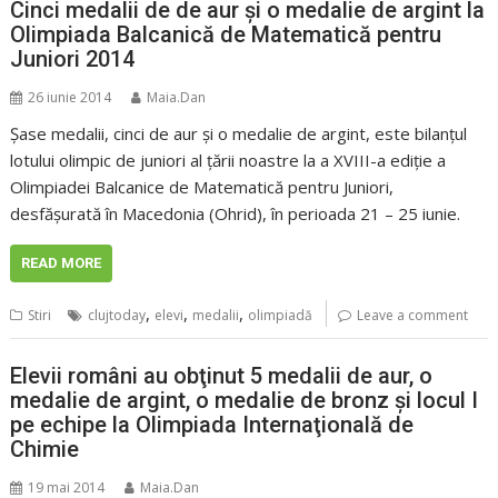
Cinci medalii de de aur şi o medalie de argint la
Olimpiada Balcanică de Matematică pentru
Juniori 2014
26 iunie 2014
Maia.Dan
Şase medalii, cinci de aur şi o medalie de argint, este bilanţul
lotului olimpic de juniori al ţării noastre la a XVIII-a ediţie a
Olimpiadei Balcanice de Matematică pentru Juniori,
desfăşurată în Macedonia (Ohrid), în perioada 21 – 25 iunie.
READ MORE
,
,
,
Stiri
clujtoday
elevi
medalii
olimpiadă
Leave a comment
Elevii români au obţinut 5 medalii de aur, o
medalie de argint, o medalie de bronz şi locul I
pe echipe la Olimpiada Internaţională de
Chimie
19 mai 2014
Maia.Dan