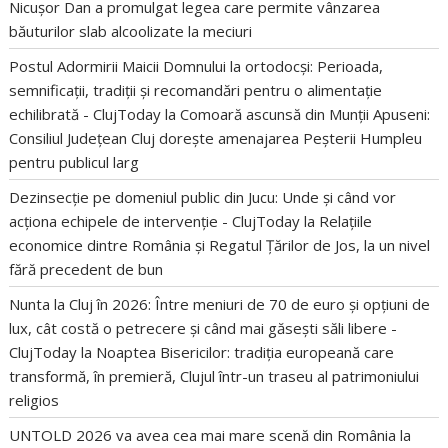
Nicușor Dan a promulgat legea care permite vânzarea
băuturilor slab alcoolizate la meciuri
Postul Adormirii Maicii Domnului la ortodocși: Perioada,
semnificații, tradiții și recomandări pentru o alimentație
echilibrată - ClujToday
la
Comoară ascunsă din Munții Apuseni:
Consiliul Județean Cluj dorește amenajarea Peșterii Humpleu
pentru publicul larg
Dezinsecție pe domeniul public din Jucu: Unde și când vor
acționa echipele de intervenție - ClujToday
la
Relațiile
economice dintre România și Regatul Țărilor de Jos, la un nivel
fără precedent de bun
Nunta la Cluj în 2026: Între meniuri de 70 de euro și opțiuni de
lux, cât costă o petrecere și când mai găsești săli libere -
ClujToday
la
Noaptea Bisericilor: tradiția europeană care
transformă, în premieră, Clujul într-un traseu al patrimoniului
religios
UNTOLD 2026 va avea cea mai mare scenă din România
la