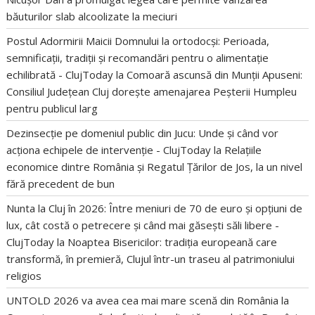
băuturilor slab alcoolizate la meciuri
Postul Adormirii Maicii Domnului la ortodocși: Perioada,
semnificații, tradiții și recomandări pentru o alimentație
echilibrată - ClujToday
la
Comoară ascunsă din Munții Apuseni:
Consiliul Județean Cluj dorește amenajarea Peșterii Humpleu
pentru publicul larg
Dezinsecție pe domeniul public din Jucu: Unde și când vor
acționa echipele de intervenție - ClujToday
la
Relațiile
economice dintre România și Regatul Țărilor de Jos, la un nivel
fără precedent de bun
Nunta la Cluj în 2026: Între meniuri de 70 de euro și opțiuni de
lux, cât costă o petrecere și când mai găsești săli libere -
ClujToday
la
Noaptea Bisericilor: tradiția europeană care
transformă, în premieră, Clujul într-un traseu al patrimoniului
religios
UNTOLD 2026 va avea cea mai mare scenă din România
la