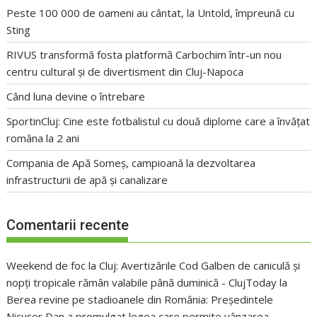
Peste 100 000 de oameni au cântat, la Untold, împreună cu
Sting
RIVUS transformă fosta platformă Carbochim într-un nou
centru cultural și de divertisment din Cluj-Napoca
Când luna devine o întrebare
SportinCluj: Cine este fotbalistul cu două diplome care a învățat
româna la 2 ani
Compania de Apă Someș, campioană la dezvoltarea
infrastructurii de apă și canalizare
Comentarii recente
Weekend de foc la Cluj: Avertizările Cod Galben de caniculă și
nopți tropicale rămân valabile până duminică - ClujToday
la
Berea revine pe stadioanele din România: Președintele
Nicușor Dan a promulgat legea care permite vânzarea