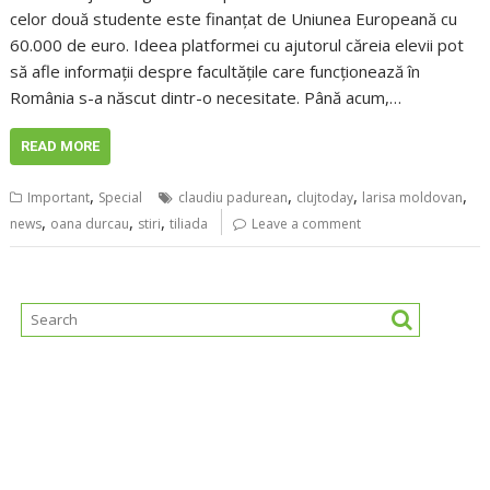
celor două studente este finanțat de Uniunea Europeană cu
60.000 de euro. Ideea platformei cu ajutorul căreia elevii pot
să afle informații despre facultățile care funcționează în
România s-a născut dintr-o necesitate. Până acum,…
READ MORE
,
,
,
,
Important
Special
claudiu padurean
clujtoday
larisa moldovan
,
,
,
news
oana durcau
stiri
tiliada
Leave a comment