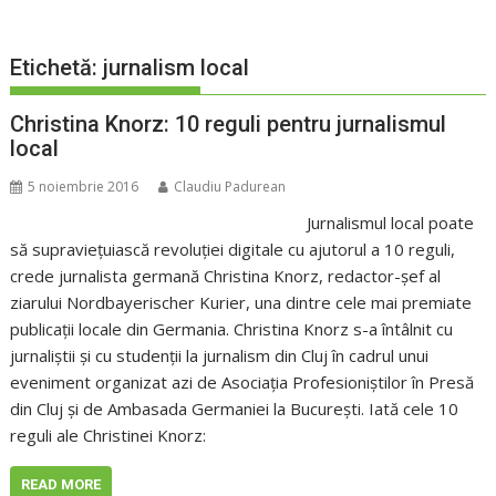
Etichetă:
jurnalism local
Christina Knorz: 10 reguli pentru jurnalismul
local
5 noiembrie 2016
Claudiu Padurean
Jurnalismul local poate
să supravieţuiască revoluţiei digitale cu ajutorul a 10 reguli,
crede jurnalista germană Christina Knorz, redactor-şef al
ziarului Nordbayerischer Kurier, una dintre cele mai premiate
publicaţii locale din Germania. Christina Knorz s-a întâlnit cu
jurnaliştii şi cu studenţii la jurnalism din Cluj în cadrul unui
eveniment organizat azi de Asociaţia Profesioniştilor în Presă
din Cluj şi de Ambasada Germaniei la Bucureşti. Iată cele 10
reguli ale Christinei Knorz:
READ MORE