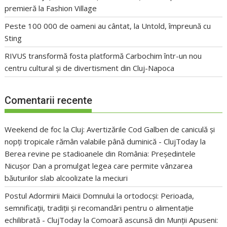
premieră la Fashion Village
Peste 100 000 de oameni au cântat, la Untold, împreună cu
Sting
RIVUS transformă fosta platformă Carbochim într-un nou
centru cultural și de divertisment din Cluj-Napoca
Comentarii recente
Weekend de foc la Cluj: Avertizările Cod Galben de caniculă și
nopți tropicale rămân valabile până duminică - ClujToday
la
Berea revine pe stadioanele din România: Președintele
Nicușor Dan a promulgat legea care permite vânzarea
băuturilor slab alcoolizate la meciuri
Postul Adormirii Maicii Domnului la ortodocși: Perioada,
semnificații, tradiții și recomandări pentru o alimentație
echilibrată - ClujToday
la
Comoară ascunsă din Munții Apuseni: