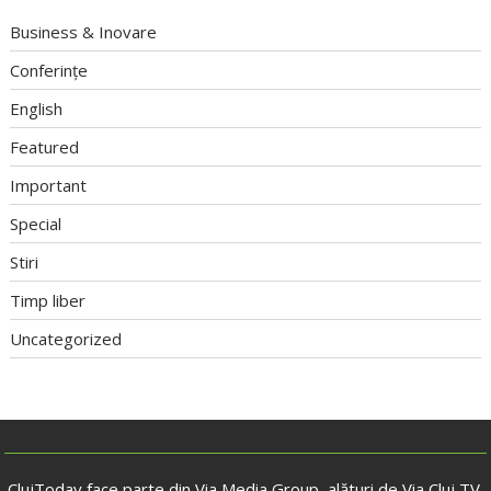
Business & Inovare
Conferințe
English
Featured
Important
Special
Stiri
Timp liber
Uncategorized
ClujToday face parte din Via Media Group, alături de Via Cluj TV,