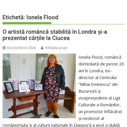
Etichetă:
Ionela Flood
O artistă româncă stabilită în Londra și-a
prezentat cărțile la Ciucea
8 octombrie 2024
mihaela.ursan
Ionela Flood, româncă
domiciliată de peste 20
ani în Londra, ex-
director al Centrului
“Mihai Eminescu” din
București și
vicepreședinte al Ligii
Culturale a Românilor,
un promotor înflăcărat
și neobosit al
românismului și al culturii naționale în Diasporă a avut o dublă