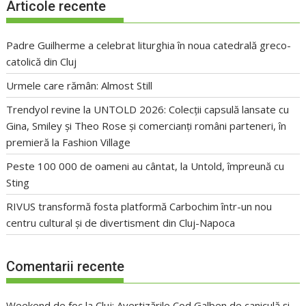
Articole recente
Padre Guilherme a celebrat liturghia în noua catedrală greco-
catolică din Cluj
Urmele care rămân: Almost Still
Trendyol revine la UNTOLD 2026: Colecții capsulă lansate cu
Gina, Smiley și Theo Rose și comercianți români parteneri, în
premieră la Fashion Village
Peste 100 000 de oameni au cântat, la Untold, împreună cu
Sting
RIVUS transformă fosta platformă Carbochim într-un nou
centru cultural și de divertisment din Cluj-Napoca
Comentarii recente
Weekend de foc la Cluj: Avertizările Cod Galben de caniculă și