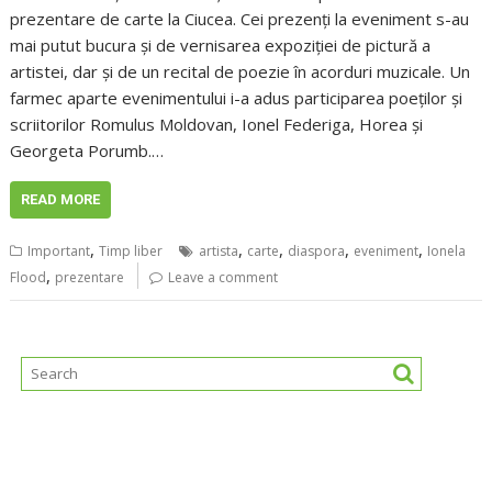
prezentare de carte la Ciucea. Cei prezenți la eveniment s-au
mai putut bucura și de vernisarea expoziției de pictură a
artistei, dar și de un recital de poezie în acorduri muzicale. Un
farmec aparte evenimentului i-a adus participarea poeților și
scriitorilor Romulus Moldovan, Ionel Federiga, Horea și
Georgeta Porumb.…
READ MORE
,
,
,
,
,
Important
Timp liber
artista
carte
diaspora
eveniment
Ionela
,
Flood
prezentare
Leave a comment