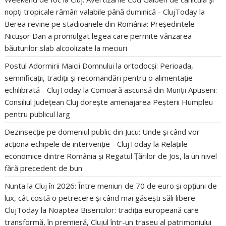
nopți tropicale rămân valabile până duminică - ClujToday
la
Berea revine pe stadioanele din România: Președintele
Nicușor Dan a promulgat legea care permite vânzarea
băuturilor slab alcoolizate la meciuri
Postul Adormirii Maicii Domnului la ortodocși: Perioada,
semnificații, tradiții și recomandări pentru o alimentație
echilibrată - ClujToday
la
Comoară ascunsă din Munții Apuseni:
Consiliul Județean Cluj dorește amenajarea Peșterii Humpleu
pentru publicul larg
Dezinsecție pe domeniul public din Jucu: Unde și când vor
acționa echipele de intervenție - ClujToday
la
Relațiile
economice dintre România și Regatul Țărilor de Jos, la un nivel
fără precedent de bun
Nunta la Cluj în 2026: Între meniuri de 70 de euro și opțiuni de
lux, cât costă o petrecere și când mai găsești săli libere -
ClujToday
la
Noaptea Bisericilor: tradiția europeană care
transformă, în premieră, Clujul într-un traseu al patrimoniului