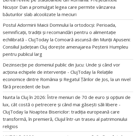
Nicușor Dan a promulgat legea care permite vânzarea
băuturilor slab alcoolizate la meciuri
Postul Adormirii Maicii Domnului la ortodocși: Perioada,
semnificații, tradiții și recomandări pentru o alimentație
echilibrată - ClujToday
la
Comoară ascunsă din Munții Apuseni:
Consiliul Județean Cluj dorește amenajarea Peșterii Humpleu
pentru publicul larg
Dezinsecție pe domeniul public din Jucu: Unde și când vor
acționa echipele de intervenție - ClujToday
la
Relațiile
economice dintre România și Regatul Țărilor de Jos, la un nivel
fără precedent de bun
Nunta la Cluj în 2026: Între meniuri de 70 de euro și opțiuni de
lux, cât costă o petrecere și când mai găsești săli libere -
ClujToday
la
Noaptea Bisericilor: tradiția europeană care
transformă, în premieră, Clujul într-un traseu al patrimoniului
religios