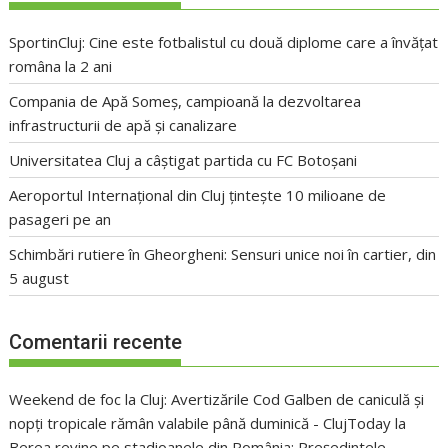
SportinCluj: Cine este fotbalistul cu două diplome care a învățat
româna la 2 ani
Compania de Apă Someș, campioană la dezvoltarea
infrastructurii de apă și canalizare
Universitatea Cluj a câștigat partida cu FC Botoșani
Aeroportul Internațional din Cluj țintește 10 milioane de
pasageri pe an
Schimbări rutiere în Gheorgheni: Sensuri unice noi în cartier, din
5 august
Comentarii recente
Weekend de foc la Cluj: Avertizările Cod Galben de caniculă și
nopți tropicale rămân valabile până duminică - ClujToday
la
Berea revine pe stadioanele din România: Președintele