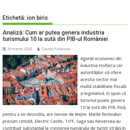
Etichetă:
ion biris
Analiză: Cum ar putea genera industria
turismului 10 la sută din PIB-ul României
26 martie 2026
Claudiu Padurean
Agenții economici din
industria HoReCa cer
autorităților să ofere
acestui sector mai
multă stabilitate fiscală
și legislativă. Ei spun că
turismul poate genera
10 la sută din PIB, însă,
pentru a se dezvolta, are nevoie de liniște. Marile festivaluri
precum Untold, Electric Castle, TIFF, Saga sau Neversea au
contribuit substanțial la creșterea numărului de turiști străini în