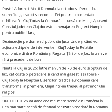
Postul Adormirii Maicii Domnului la ortodocși: Perioada,
semnificații, tradiții și recomandări pentru o alimentație
echilibrată - ClujToday
la
Comoară ascunsă din Munții Apuseni:
Consiliul Județean Cluj dorește amenajarea Peșterii Humpleu
pentru publicul larg
Dezinsecție pe domeniul public din Jucu: Unde și când vor
acționa echipele de intervenție - ClujToday
la
Relațiile
economice dintre România și Regatul Țărilor de Jos, la un nivel
fără precedent de bun
Nunta la Cluj în 2026: Între meniuri de 70 de euro și opțiuni de
lux, cât costă o petrecere și când mai găsești săli libere -
ClujToday
la
Noaptea Bisericilor: tradiția europeană care
transformă, în premieră, Clujul într-un traseu al patrimoniului
religios
UNTOLD 2026 va avea cea mai mare scenă din România
la
Cea mai mare scenă de festival realizată vreodată în România