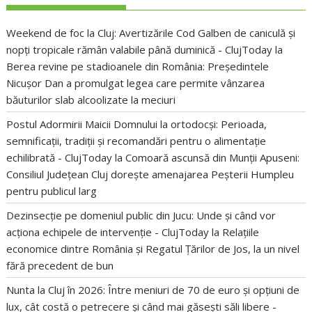
Weekend de foc la Cluj: Avertizările Cod Galben de caniculă și
nopți tropicale rămân valabile până duminică - ClujToday
la
Berea revine pe stadioanele din România: Președintele
Nicușor Dan a promulgat legea care permite vânzarea
băuturilor slab alcoolizate la meciuri
Postul Adormirii Maicii Domnului la ortodocși: Perioada,
semnificații, tradiții și recomandări pentru o alimentație
echilibrată - ClujToday
la
Comoară ascunsă din Munții Apuseni:
Consiliul Județean Cluj dorește amenajarea Peșterii Humpleu
pentru publicul larg
Dezinsecție pe domeniul public din Jucu: Unde și când vor
acționa echipele de intervenție - ClujToday
la
Relațiile
economice dintre România și Regatul Țărilor de Jos, la un nivel
fără precedent de bun
Nunta la Cluj în 2026: Între meniuri de 70 de euro și opțiuni de
lux, cât costă o petrecere și când mai găsești săli libere -