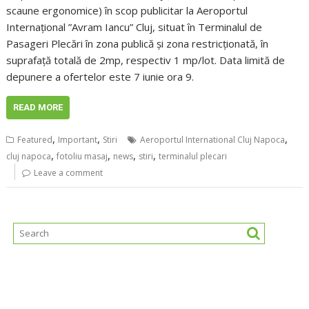
scaune ergonomice) în scop publicitar la Aeroportul
Internațional ”Avram Iancu” Cluj, situat în Terminalul de
Pasageri Plecări în zona publică și zona restricționată, în
suprafață totală de 2mp, respectiv 1 mp/lot. Data limită de
depunere a ofertelor este 7 iunie ora 9.
READ MORE
,
,
,
Featured
Important
Stiri
Aeroportul International Cluj Napoca
,
,
,
,
cluj napoca
fotoliu masaj
news
stiri
terminalul plecari
Leave a comment