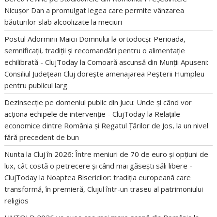
Nicușor Dan a promulgat legea care permite vânzarea
băuturilor slab alcoolizate la meciuri
Postul Adormirii Maicii Domnului la ortodocși: Perioada,
semnificații, tradiții și recomandări pentru o alimentație
echilibrată - ClujToday
la
Comoară ascunsă din Munții Apuseni:
Consiliul Județean Cluj dorește amenajarea Peșterii Humpleu
pentru publicul larg
Dezinsecție pe domeniul public din Jucu: Unde și când vor
acționa echipele de intervenție - ClujToday
la
Relațiile
economice dintre România și Regatul Țărilor de Jos, la un nivel
fără precedent de bun
Nunta la Cluj în 2026: Între meniuri de 70 de euro și opțiuni de
lux, cât costă o petrecere și când mai găsești săli libere -
ClujToday
la
Noaptea Bisericilor: tradiția europeană care
transformă, în premieră, Clujul într-un traseu al patrimoniului
religios