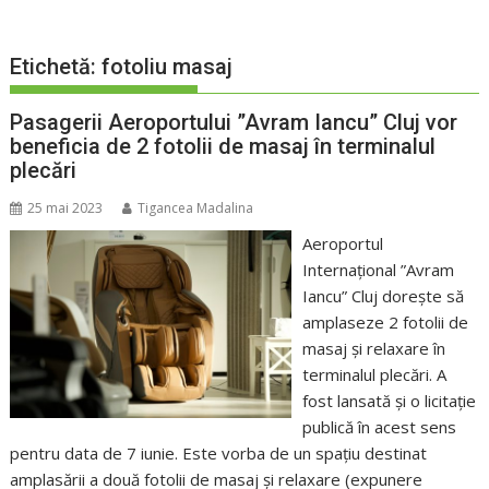
Etichetă:
fotoliu masaj
Pasagerii Aeroportului ”Avram Iancu” Cluj vor
beneficia de 2 fotolii de masaj în terminalul
plecări
25 mai 2023
Tigancea Madalina
Aeroportul
Internațional ”Avram
Iancu” Cluj dorește să
amplaseze 2 fotolii de
masaj și relaxare în
terminalul plecări. A
fost lansată și o licitație
publică în acest sens
pentru data de 7 iunie. Este vorba de un spațiu destinat
amplasării a două fotolii de masaj și relaxare (expunere