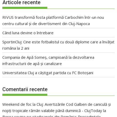
Articole recente
RIVUS transformă fosta platformă Carbochim într-un nou
centru cultural și de divertisment din Cluj-Napoca
Când luna devine o întrebare
SportinCluj: Cine este fotbalistul cu două diplome care a învățat
româna la 2 ani
Compania de Apă Someș, campioană la dezvoltarea
infrastructurii de apă și canalizare
Universitatea Cluj a câștigat partida cu FC Botoșani
Comentarii recente
Weekend de foc la Cluj: Avertizările Cod Galben de caniculă și
nopți tropicale rămân valabile până duminică - ClujToday
la
Berea revine pe stadioanele din România: Președintele