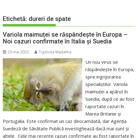
Etichetă:
dureri de spate
Variola maimuței se răspândește în Europa –
Noi cazuri confirmate în Italia și Suedia
20 mai 2022
Tigancea Madalina
Un nou virus se
răspândește în Europa,
spre ingrijorarea
specialiștilor. Variola
maimuței a apărut în
Suedia, după ce au fost
raportate cazuri în
Marea Britanie și
Portugalia. Este confirmat un caz deocamdată, dar Agenția
Suedeză de Sănătate Publică investighează dacă mai sunt și
altele. Cele mai recente cazuri confirmate au fost raportate în