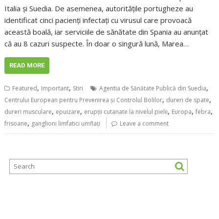
Italia și Suedia. De asemenea, autorităţile portugheze au
identificat cinci pacienți infectați cu virusul care provoacă
această boală, iar serviciile de sănătate din Spania au anunțat
că au 8 cazuri suspecte. În doar o singură lună, Marea…
READ MORE
,
,
,
Featured
Important
Stiri
Agentia de Sănătate Publică din Suedia
,
,
Centrului European pentru Prevenirea şi Controlul Bolilor
dureri de spate
,
,
,
,
,
dureri musculare
epuizare
erupții cutanate la nivelul pielii
Europa
febra
,
frisoane
ganglioni limfatici umflați
Leave a comment