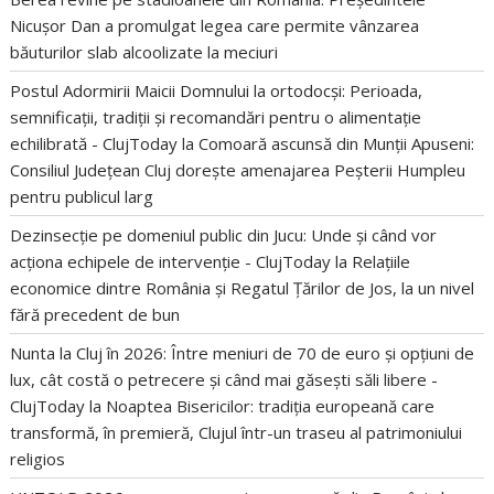
Nicușor Dan a promulgat legea care permite vânzarea
băuturilor slab alcoolizate la meciuri
Postul Adormirii Maicii Domnului la ortodocși: Perioada,
semnificații, tradiții și recomandări pentru o alimentație
echilibrată - ClujToday
la
Comoară ascunsă din Munții Apuseni:
Consiliul Județean Cluj dorește amenajarea Peșterii Humpleu
pentru publicul larg
Dezinsecție pe domeniul public din Jucu: Unde și când vor
acționa echipele de intervenție - ClujToday
la
Relațiile
economice dintre România și Regatul Țărilor de Jos, la un nivel
fără precedent de bun
Nunta la Cluj în 2026: Între meniuri de 70 de euro și opțiuni de
lux, cât costă o petrecere și când mai găsești săli libere -
ClujToday
la
Noaptea Bisericilor: tradiția europeană care
transformă, în premieră, Clujul într-un traseu al patrimoniului
religios