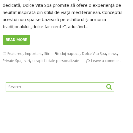
dedicată, Dolce Vita Spa promite să ofere o experiență de
neuitat inspirată din stilul de viață mediteranean. Conceptul
acestui nou spa se bazează pe echilibrul și armonia
tradiționalului „dolce far niente”, aducând…
READ MORE
,
,
,
,
,
Featured
Important
Stiri
cluj napoca
Dolce Vita Spa
news
,
,
Private Spa
stiri
terapii faciale personalizate
Leave a comment