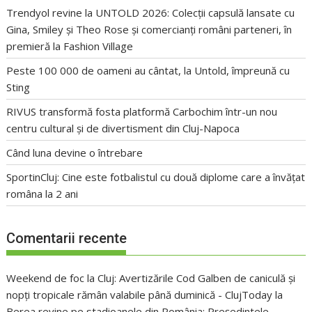
Trendyol revine la UNTOLD 2026: Colecții capsulă lansate cu
Gina, Smiley și Theo Rose și comercianți români parteneri, în
premieră la Fashion Village
Peste 100 000 de oameni au cântat, la Untold, împreună cu
Sting
RIVUS transformă fosta platformă Carbochim într-un nou
centru cultural și de divertisment din Cluj-Napoca
Când luna devine o întrebare
SportinCluj: Cine este fotbalistul cu două diplome care a învățat
româna la 2 ani
Comentarii recente
Weekend de foc la Cluj: Avertizările Cod Galben de caniculă și
nopți tropicale rămân valabile până duminică - ClujToday
la
Berea revine pe stadioanele din România: Președintele