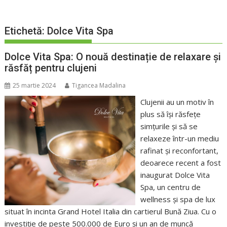
Etichetă:
Dolce Vita Spa
Dolce Vita Spa: O nouă destinație de relaxare și
răsfăț pentru clujeni
25 martie 2024
Tigancea Madalina
Clujenii au un motiv în
plus să își răsfețe
simțurile și să se
relaxeze într-un mediu
rafinat și reconfortant,
deoarece recent a fost
inaugurat Dolce Vita
Spa, un centru de
wellness și spa de lux
situat în incinta Grand Hotel Italia din cartierul Bună Ziua. Cu o
investiție de peste 500.000 de Euro și un an de muncă