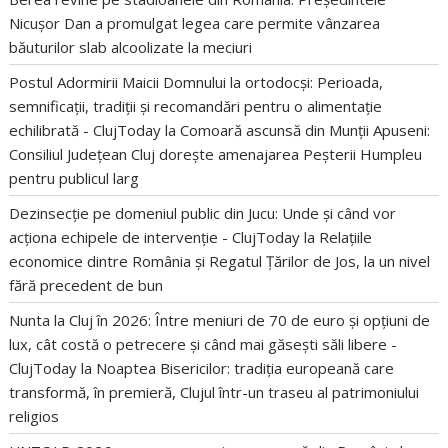
Nicușor Dan a promulgat legea care permite vânzarea
băuturilor slab alcoolizate la meciuri
Postul Adormirii Maicii Domnului la ortodocși: Perioada,
semnificații, tradiții și recomandări pentru o alimentație
echilibrată - ClujToday
la
Comoară ascunsă din Munții Apuseni:
Consiliul Județean Cluj dorește amenajarea Peșterii Humpleu
pentru publicul larg
Dezinsecție pe domeniul public din Jucu: Unde și când vor
acționa echipele de intervenție - ClujToday
la
Relațiile
economice dintre România și Regatul Țărilor de Jos, la un nivel
fără precedent de bun
Nunta la Cluj în 2026: Între meniuri de 70 de euro și opțiuni de
lux, cât costă o petrecere și când mai găsești săli libere -
ClujToday
la
Noaptea Bisericilor: tradiția europeană care
transformă, în premieră, Clujul într-un traseu al patrimoniului
religios