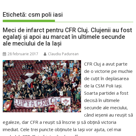
Etichetă:
csm poli iasi
Meci de infarct pentru CFR Cluj. Clujenii au fost
egalaţi şi apoi au marcat în ultimele secunde
ale meciului de la Iaşi
28 februarie 2017
Claudiu Padurean
CFR Cluj a avut parte
de o victorie pe muchie
de cuţit în deplasarea
de la CSM Poli Iaşi.
Soarta partidei a fost
decisă în ultimele
secunde ale meciului,
când ieşenii au reuşit să
egaleze, dar CFR a reuşit să înscrie şi să obţină victoria
imediat. Cele trei puncte obţinute la Iaşi vor ajuta, cel mai