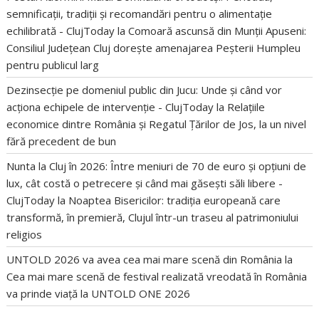
semnificații, tradiții și recomandări pentru o alimentație
echilibrată - ClujToday
la
Comoară ascunsă din Munții Apuseni:
Consiliul Județean Cluj dorește amenajarea Peșterii Humpleu
pentru publicul larg
Dezinsecție pe domeniul public din Jucu: Unde și când vor
acționa echipele de intervenție - ClujToday
la
Relațiile
economice dintre România și Regatul Țărilor de Jos, la un nivel
fără precedent de bun
Nunta la Cluj în 2026: Între meniuri de 70 de euro și opțiuni de
lux, cât costă o petrecere și când mai găsești săli libere -
ClujToday
la
Noaptea Bisericilor: tradiția europeană care
transformă, în premieră, Clujul într-un traseu al patrimoniului
religios
UNTOLD 2026 va avea cea mai mare scenă din România
la
Cea mai mare scenă de festival realizată vreodată în România
va prinde viață la UNTOLD ONE 2026