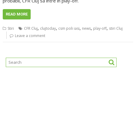
probabil, CFR Cluj să intre în play-off.
READ MORE
,
,
,
,
,
Stiri
CFR Cluj
clujtoday
csm poli iasi
news
play-off
stiri Cluj
Leave a comment