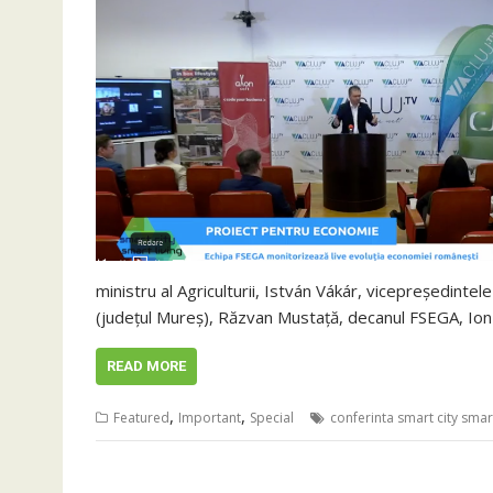
ministru al Agriculturii, István Vákár, vicepreședintel
(județul Mureș), Răzvan Mustață, decanul FSEGA, Ion 
READ MORE
,
,
Featured
Important
Special
conferinta smart city smart