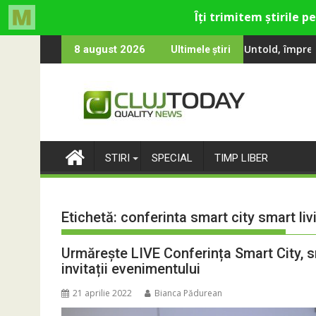
Skip
ina, Smiley și Theo Rose și comercianți români parteneri, în prem
100 000 de oameni au cântat, la Untold, împreună cu Sting
RIVUS transfor
8 august 2026
Ultimele știri
to
content
STIRI
SPECIAL
TIMP LIBER
Etichetă:
conferinta smart city smart liv
Urmărește LIVE Conferința Smart City, sm
invitații evenimentului
21 aprilie 2022
Bianca Pădurean