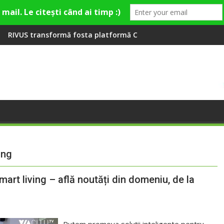
ieră la Fashion Village
mă fosta platformă Carbochim într-un nou centru cultural și d
Când luna devine o înt
ing
art living – află noutăți din domeniu, de la