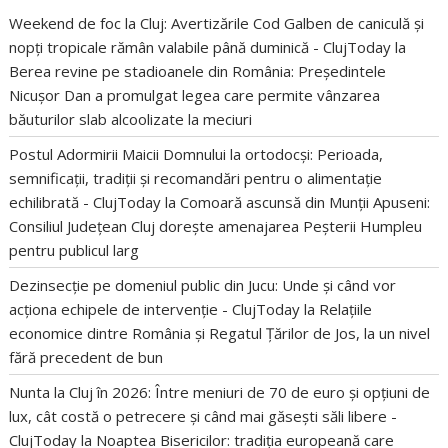
Weekend de foc la Cluj: Avertizările Cod Galben de caniculă și
nopți tropicale rămân valabile până duminică - ClujToday
la
Berea revine pe stadioanele din România: Președintele
Nicușor Dan a promulgat legea care permite vânzarea
băuturilor slab alcoolizate la meciuri
Postul Adormirii Maicii Domnului la ortodocși: Perioada,
semnificații, tradiții și recomandări pentru o alimentație
echilibrată - ClujToday
la
Comoară ascunsă din Munții Apuseni:
Consiliul Județean Cluj dorește amenajarea Peșterii Humpleu
pentru publicul larg
Dezinsecție pe domeniul public din Jucu: Unde și când vor
acționa echipele de intervenție - ClujToday
la
Relațiile
economice dintre România și Regatul Țărilor de Jos, la un nivel
fără precedent de bun
Nunta la Cluj în 2026: Între meniuri de 70 de euro și opțiuni de
lux, cât costă o petrecere și când mai găsești săli libere -
ClujToday
la
Noaptea Bisericilor: tradiția europeană care