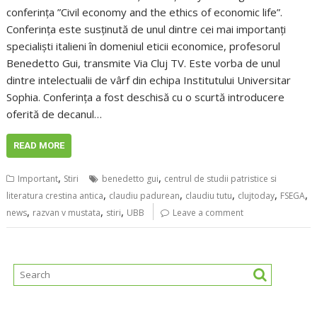
conferința ”Civil economy and the ethics of economic life”.
Conferința este susținută de unul dintre cei mai importanți
specialiști italieni în domeniul eticii economice, profesorul
Benedetto Gui, transmite Via Cluj TV. Este vorba de unul
dintre intelectualii de vârf din echipa Institutului Universitar
Sophia. Conferința a fost deschisă cu o scurtă introducere
oferită de decanul…
READ MORE
,
,
Important
Stiri
benedetto gui
centrul de studii patristice si
,
,
,
,
,
literatura crestina antica
claudiu padurean
claudiu tutu
clujtoday
FSEGA
,
,
,
news
razvan v mustata
stiri
UBB
Leave a comment