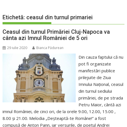
Etichetă:
ceasul din turnul primariei
Ceasul din turnul Primăriei Cluj-Napoca va
cânta azi Imnul României de 5 ori
29 iulie 2020
Bianca Pădurean
Din cauza faptului că nu
pot fi organizate
manifestări publice
prilejuite de Ziua
Imnului Național, ceasul
din turnul sediului
primăriei, de pe strada
Petru Maior, cântă azi
imnul României, de cinci ori, de la orele 9.00, 12.00, 15.00 ,
8.00 și 21.00. Melodia „Deşteaptă-te Române!” a fost
compusă de Anton Pann, iar versurile, de poetul Andrei