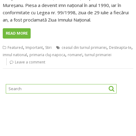
Mureşanu. Piesa a devenit imn naţional în anul 1990, iar în
conformitate cu Legea nr. 99/1998, ziua de 29 iulie a fiecărui
an, a fost proclamată Ziua Imnului Naţional.
READ MORE
,
,
,
,
Featured
Important
Stiri
ceasul din turnul primariei
Desteapta-te
,
,
,
imnul national
primaria cluj-napoca
romane!
turnul primariei
Leave a comment