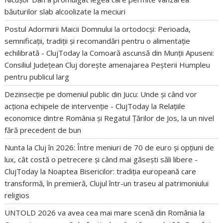
băuturilor slab alcoolizate la meciuri
Postul Adormirii Maicii Domnului la ortodocși: Perioada,
semnificații, tradiții și recomandări pentru o alimentație
echilibrată - ClujToday
la
Comoară ascunsă din Munții Apuseni:
Consiliul Județean Cluj dorește amenajarea Peșterii Humpleu
pentru publicul larg
Dezinsecție pe domeniul public din Jucu: Unde și când vor
acționa echipele de intervenție - ClujToday
la
Relațiile
economice dintre România și Regatul Țărilor de Jos, la un nivel
fără precedent de bun
Nunta la Cluj în 2026: Între meniuri de 70 de euro și opțiuni de
lux, cât costă o petrecere și când mai găsești săli libere -
ClujToday
la
Noaptea Bisericilor: tradiția europeană care
transformă, în premieră, Clujul într-un traseu al patrimoniului
religios
UNTOLD 2026 va avea cea mai mare scenă din România
la