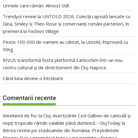
Urmele care rămân: Almost Still
Trendyol revine la UNTOLD 2026: Colecții capsulă lansate cu
Gina, Smiley și Theo Rose și comercianți români parteneri, în
premieră la Fashion Village
Peste 100 000 de oameni au cântat, la Untold, împreună cu
Sting
RIVUS transformă fosta platformă Carbochim într-un nou
centru cultural și de divertisment din Cluj-Napoca
Când luna devine o întrebare
Comentarii recente
Weekend de foc la Cluj: Avertizările Cod Galben de caniculă și
nopți tropicale rămân valabile până duminică - ClujToday
la
Berea revine pe stadioanele din România: Președintele
Nicușor Dan a promulgat legea care permite vânzarea