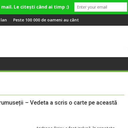
ley și Theo Rose și comercianți români parteneri, în premieră la
 de oameni au cântat, la Untold, împreună cu Sting
RIVUS transformă fost
rumuseții – Vedeta a scris o carte pe această