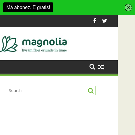
 Fashion Village
a platformă Carbochim într-un nou centru cultural și de diver
Când luna devine o întrebare