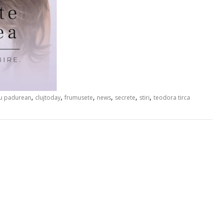
,
,
,
,
,
,
iu padurean
clujtoday
frumusete
news
secrete
stiri
teodora tirca