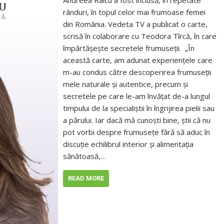
Andreea Raicu a fost inclusă, în repetate
rânduri, în topul celor mai frumoase femei
din România. Vedeta TV a publicat o carte,
scrisă în colaborare cu Teodora Tîrcă, în care
împărtășește secretele frumuseții. „În
această carte, am adunat experiențele care
m-au condus către descoperirea frumuseții
mele naturale și autentice, precum și
secretele pe care le-am învățat de-a lungul
timpului de la specialiștii în îngrijirea pielii sau
a părului. Iar dacă mă cunoști bine, știi că nu
pot vorbi despre frumusețe fără să aduc în
discuție echilibrul interior și alimentația
sănătoasă,…
READ MORE