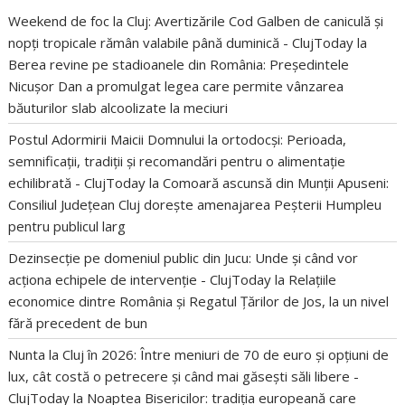
Weekend de foc la Cluj: Avertizările Cod Galben de caniculă și
nopți tropicale rămân valabile până duminică - ClujToday
la
Berea revine pe stadioanele din România: Președintele
Nicușor Dan a promulgat legea care permite vânzarea
băuturilor slab alcoolizate la meciuri
Postul Adormirii Maicii Domnului la ortodocși: Perioada,
semnificații, tradiții și recomandări pentru o alimentație
echilibrată - ClujToday
la
Comoară ascunsă din Munții Apuseni:
Consiliul Județean Cluj dorește amenajarea Peșterii Humpleu
pentru publicul larg
Dezinsecție pe domeniul public din Jucu: Unde și când vor
acționa echipele de intervenție - ClujToday
la
Relațiile
economice dintre România și Regatul Țărilor de Jos, la un nivel
fără precedent de bun
Nunta la Cluj în 2026: Între meniuri de 70 de euro și opțiuni de
lux, cât costă o petrecere și când mai găsești săli libere -
ClujToday
la
Noaptea Bisericilor: tradiția europeană care