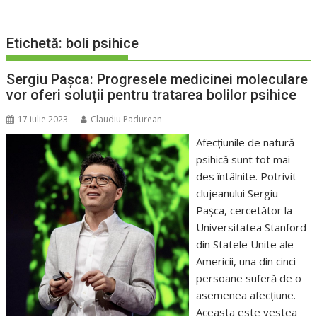
Etichetă:
boli psihice
Sergiu Pașca: Progresele medicinei moleculare
vor oferi soluții pentru tratarea bolilor psihice
17 iulie 2023
Claudiu Padurean
Afecțiunile de natură
psihică sunt tot mai
des întâlnite. Potrivit
clujeanului Sergiu
Pașca, cercetător la
Universitatea Stanford
din Statele Unite ale
Americii, una din cinci
persoane suferă de o
asemenea afecțiune.
Aceasta este vestea