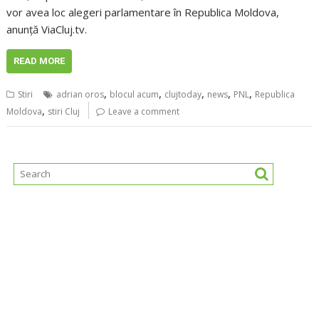
vor avea loc alegeri parlamentare în Republica Moldova,
anunţă ViaCluj.tv.
READ MORE
,
,
,
,
,
Stiri
adrian oros
blocul acum
clujtoday
news
PNL
Republica
,
Moldova
stiri Cluj
Leave a comment