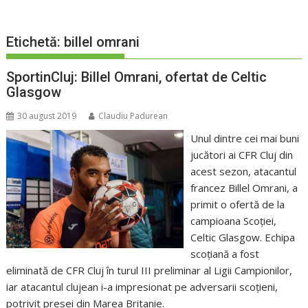
Etichetă:
billel omrani
SportinCluj: Billel Omrani, ofertat de Celtic
Glasgow
30 august 2019
Claudiu Padurean
Unul dintre cei mai buni
jucători ai CFR Cluj din
acest sezon, atacantul
francez Billel Omrani, a
primit o ofertă de la
campioana Scoţiei,
Celtic Glasgow. Echipa
scoţiană a fost
eliminată de CFR Cluj în turul III preliminar al Ligii Campionilor,
iar atacantul clujean i-a impresionat pe adversarii scoţieni,
potrivit presei din Marea Britanie.