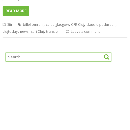
READ MORE
,
,
,
,
Stiri
billel omrani
celtic glasgow
CFR Cluj
claudiu padurean
,
,
,
clujtoday
news
stiri Cluj
transfer
Leave a comment