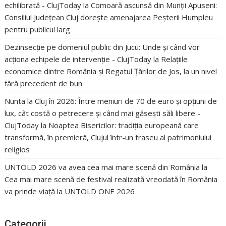
echilibrată - ClujToday
la
Comoară ascunsă din Munții Apuseni:
Consiliul Județean Cluj dorește amenajarea Peșterii Humpleu
pentru publicul larg
Dezinsecție pe domeniul public din Jucu: Unde și când vor
acționa echipele de intervenție - ClujToday
la
Relațiile
economice dintre România și Regatul Țărilor de Jos, la un nivel
fără precedent de bun
Nunta la Cluj în 2026: Între meniuri de 70 de euro și opțiuni de
lux, cât costă o petrecere și când mai găsești săli libere -
ClujToday
la
Noaptea Bisericilor: tradiția europeană care
transformă, în premieră, Clujul într-un traseu al patrimoniului
religios
UNTOLD 2026 va avea cea mai mare scenă din România
la
Cea mai mare scenă de festival realizată vreodată în România
va prinde viață la UNTOLD ONE 2026
Categorii