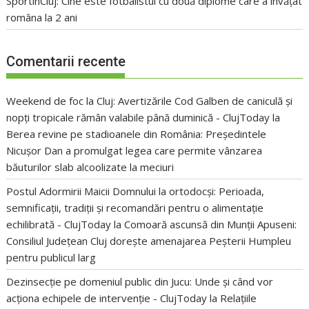
SportinCluj: Cine este fotbalistul cu două diplome care a învățat
româna la 2 ani
Comentarii recente
Weekend de foc la Cluj: Avertizările Cod Galben de caniculă și
nopți tropicale rămân valabile până duminică - ClujToday
la
Berea revine pe stadioanele din România: Președintele
Nicușor Dan a promulgat legea care permite vânzarea
băuturilor slab alcoolizate la meciuri
Postul Adormirii Maicii Domnului la ortodocși: Perioada,
semnificații, tradiții și recomandări pentru o alimentație
echilibrată - ClujToday
la
Comoară ascunsă din Munții Apuseni:
Consiliul Județean Cluj dorește amenajarea Peșterii Humpleu
pentru publicul larg
Dezinsecție pe domeniul public din Jucu: Unde și când vor
acționa echipele de intervenție - ClujToday
la
Relațiile