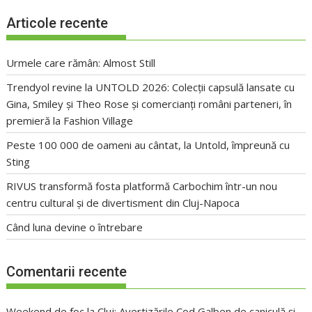
Articole recente
Urmele care rămân: Almost Still
Trendyol revine la UNTOLD 2026: Colecții capsulă lansate cu
Gina, Smiley și Theo Rose și comercianți români parteneri, în
premieră la Fashion Village
Peste 100 000 de oameni au cântat, la Untold, împreună cu
Sting
RIVUS transformă fosta platformă Carbochim într-un nou
centru cultural și de divertisment din Cluj-Napoca
Când luna devine o întrebare
Comentarii recente
Weekend de foc la Cluj: Avertizările Cod Galben de caniculă și