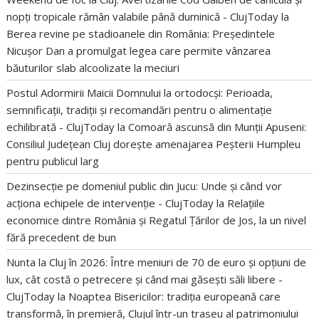
nopți tropicale rămân valabile până duminică - ClujToday
la
Berea revine pe stadioanele din România: Președintele
Nicușor Dan a promulgat legea care permite vânzarea
băuturilor slab alcoolizate la meciuri
Postul Adormirii Maicii Domnului la ortodocși: Perioada,
semnificații, tradiții și recomandări pentru o alimentație
echilibrată - ClujToday
la
Comoară ascunsă din Munții Apuseni:
Consiliul Județean Cluj dorește amenajarea Peșterii Humpleu
pentru publicul larg
Dezinsecție pe domeniul public din Jucu: Unde și când vor
acționa echipele de intervenție - ClujToday
la
Relațiile
economice dintre România și Regatul Țărilor de Jos, la un nivel
fără precedent de bun
Nunta la Cluj în 2026: Între meniuri de 70 de euro și opțiuni de
lux, cât costă o petrecere și când mai găsești săli libere -
ClujToday
la
Noaptea Bisericilor: tradiția europeană care
transformă, în premieră, Clujul într-un traseu al patrimoniului