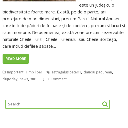
este un județ cu o
biodiversitate foarte mare. Există, pe de o parte, arii
protejate de mari dimensiuni, precum Parcul Natural Apuseni,
care include păduri de foioase și de conifere, precum și lacuri și
râuri montane. De asemenea, există zone precum rezervațiile
naturale Cheile Turzii, Cheile Tureniului sau Cheile Borzești,
care includ defilee săpate…
READ MORE
,
,
,
Important
Timp liber
astragalus peterfii
claudiu padurean
,
,
clujtoday
news
stiri
1 Comment