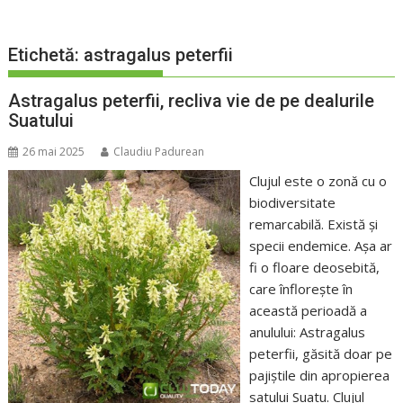
Etichetă:
astragalus peterfii
Astragalus peterfii, recliva vie de pe dealurile
Suatului
26 mai 2025
Claudiu Padurean
Clujul este o zonă cu o
biodiversitate
remarcabilă. Există și
specii endemice. Așa ar
fi o floare deosebită,
care înflorește în
această perioadă a
anulului: Astragalus
peterfii, găsită doar pe
pajiștile din apropierea
satului Suatu. Clujul